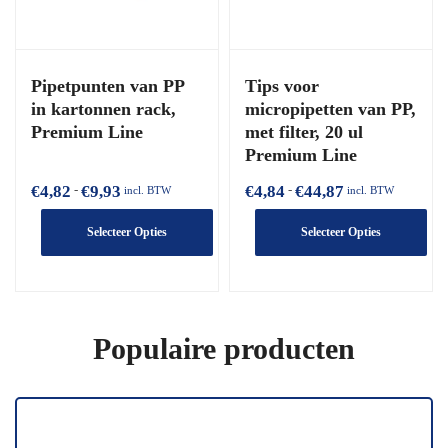
kunnen
kunnen
worden
worden
gekozen
gekozen
Pipetpunten van PP
Tips voor
op
op
in kartonnen rack,
micropipetten van PP,
de
de
Premium Line
met filter, 20 ul
productpagina
productpagina
Premium Line
€
4,82
€
9,93
€
4,84
€
44,87
Prijsklasse:
Prijsklasse:
-
-
incl. BTW
incl. BTW
€4,82
€4,84
Selecteer Opties
Selecteer Opties
tot
tot
€9,93
€44,87
Dit
Dit
product
product
heeft
heeft
Populaire producten
meerdere
meerdere
varianten.
varianten.
De
De
opties
opties