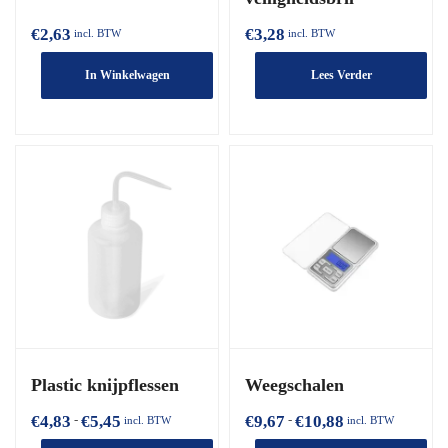
€
2,63
€
3,28
incl. BTW
incl. BTW
In Winkelwagen
Lees Verder
Plastic knijpflessen
Weegschalen
€
4,83
€
5,45
€
9,67
€
10,88
Prijsklasse:
Prijsklasse:
-
-
incl. BTW
incl. BTW
€4,83
€9,67