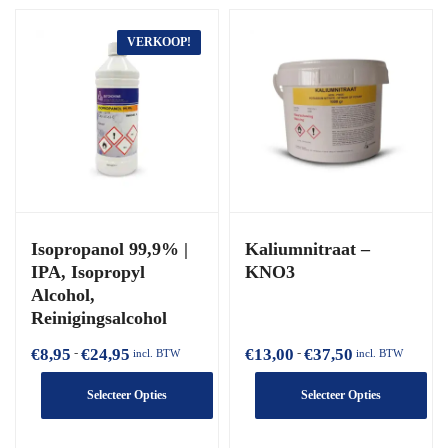
VERKOOP!
Isopropanol 99,9% |
Kaliumnitraat –
IPA, Isopropyl
KNO3
Alcohol,
Reinigingsalcohol
€
8,95
€
24,95
€
13,00
€
37,50
Prijsklasse:
Prijsklasse:
-
-
incl. BTW
incl. BTW
€8,95
€13,00
Selecteer Opties
Selecteer Opties
tot
tot
€24,95
€37,50
Dit
Dit