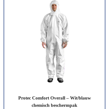
kunnen
kunnen
worden
worden
gekozen
gekozen
op
op
de
de
productpagina
productpagina
Protec Comfort Overall – Wit/blauw
chemisch beschermpak