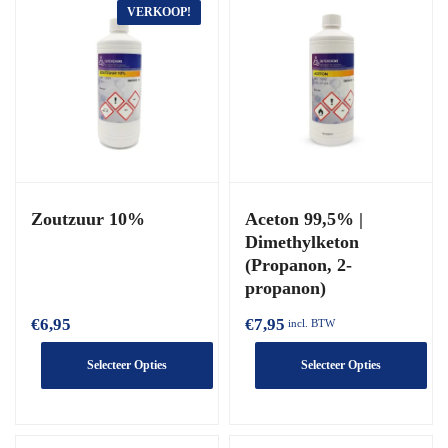
heeft
VERKOOP!
meerdere
varianten.
De
opties
kunnen
worden
gekozen
Zoutzuur 10%
Aceton 99,5% |
op
Dimethylketon
de
(Propanon, 2-
productpagina
propanon)
€
6,95
€
7,95
incl. BTW
Selecteer Opties
Selecteer Opties
Dit
Dit
product
product