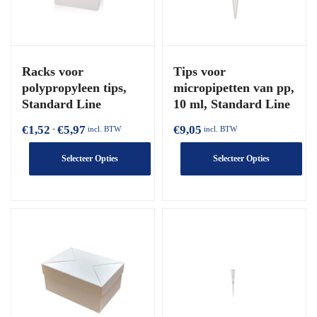
Racks voor
Tips voor
polypropyleen tips,
micropipetten van pp,
Standard Line
10 ml, Standard Line
€
1,52
€
5,97
€
9,05
Prijsklasse:
-
incl. BTW
incl. BTW
€1,52
Selecteer Opties
Selecteer Opties
tot
€5,97
Dit
Dit
product
product
heeft
heeft
meerdere
meerdere
varianten.
varianten.
De
De
opties
opties