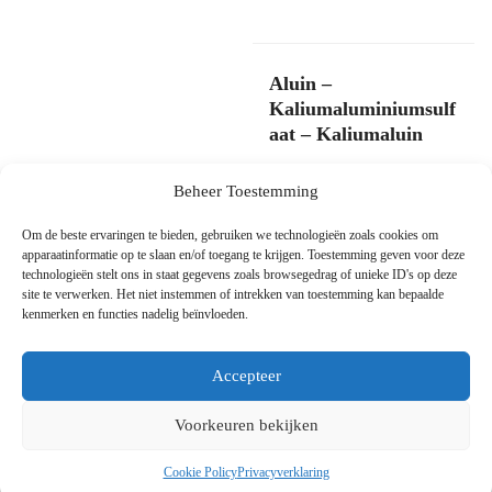
worden
gekozen
op
Aluin –
de
Kaliumaluminiumsulf
productpagina
aat – Kaliumaluin
€
10,45
incl. BTW
Beheer Toestemming
Selecteer Opties
Om de beste ervaringen te bieden, gebruiken we technologieën zoals cookies om
apparaatinformatie op te slaan en/of toegang te krijgen. Toestemming geven voor deze
technologieën stelt ons in staat gegevens zoals browsegedrag of unieke ID's op deze
Dit
site te verwerken. Het niet instemmen of intrekken van toestemming kan bepaalde
product
kenmerken en functies nadelig beïnvloeden.
heeft
meerdere
Accepteer
varianten.
Voorkeuren bekijken
De
opties
Cookie Policy
Privacyverklaring
kunnen