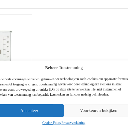
Beheer Toestemming
de beste ervaringen te bieden, gebruiken we technologieën zoals cookies om apparaatinformati
laan en/of toegang te krijgen. Toestemming geven voor deze technologieën stelt ons in staat
evens zoals browsegedrag of unieke ID's op deze site te verwerken. Het niet instemmen of
s, LBG
rekken van toestemming kan bepaalde kenmerken en functies nadelig beïnvloeden.
Prijsklasse:
incl. BTW
Accepteer
Voorkeuren bekijken
€0,85
tot
€74,12
Cookie Policy
Privacyverklaring