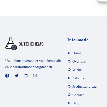
e
e
l
d
m
e
t
0
v
a
n
Informatie
d
e
5
Home
Uw online leverancier van chemicaliën
Over ons
en laboratoriumbenodigdheden.
Winkel
Zakelijk
Productaanvraag
Contact
Blog