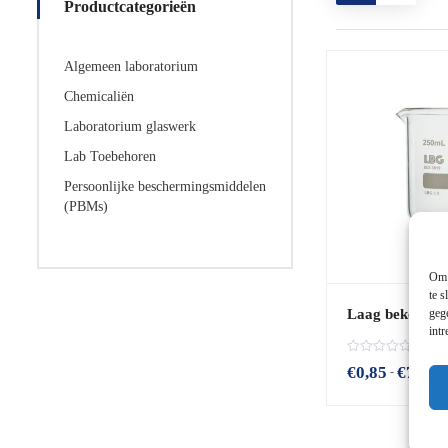
Productcategorieën
Algemeen laboratorium
Chemicaliën
Laboratorium glaswerk
Lab Toebehoren
Persoonlijke beschermingsmiddelen
(PBMs)
Om 
te s
geg
Laag bekergla
int
B
€
0,85
€
74,12
-
e
o
o
r
d