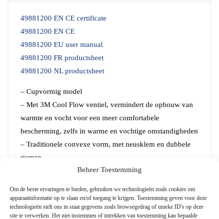
49881200 EN CE certificate
49881200 EN CE
49881200 EU user manual
49881200 FR productsheet
49881200 NL productsheet
– Cupvormig model
– Met 3M Cool Flow ventiel, vermindert de opbouw van
warmte en vocht voor een meer comfortabele
bescherming, zelfs in warme en vochtige omstandigheden
– Traditionele convexe vorm, met neusklem en dubbele
riemen
Beheer Toestemming
– Comfortabel, lichtgewicht, uit het zicht
– Betrouwbare, doeltreffende bescherming tegen fijne
Om de beste ervaringen te bieden, gebruiken we technologieën zoals cookies om
deeltjes
apparaatinformatie op te slaan en/of toegang te krijgen. Toestemming geven voor deze
technologieën stelt ons in staat gegevens zoals browsegedrag of unieke ID's op deze
– Duurzame, deukbestendige binnenkant
site te verwerken. Het niet instemmen of intrekken van toestemming kan bepaalde