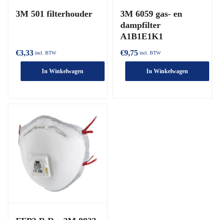
3M 501 filterhouder
3M 6059 gas- en
dampfilter
A1B1E1K1
€
3,33
€
9,75
incl. BTW
incl. BTW
In Winkelwagen
In Winkelwagen