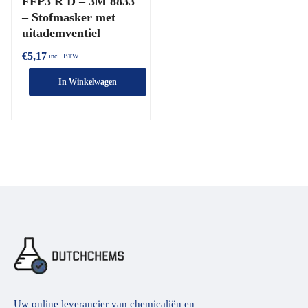
FFP3 R D – 3M 8833
– Stofmasker met
uitademventiel
€
5,17
incl. BTW
In Winkelwagen
Uw online leverancier van chemicaliën en