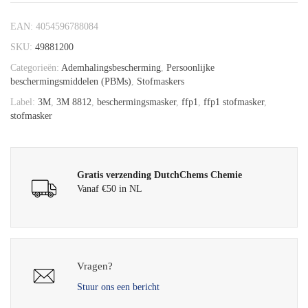
EAN:
4054596788084
SKU:
49881200
Categorieën:
Ademhalingsbescherming
,
Persoonlijke
beschermingsmiddelen (PBMs)
,
Stofmaskers
Label:
3M
,
3M 8812
,
beschermingsmasker
,
ffp1
,
ffp1 stofmasker
,
stofmasker
Gratis verzending DutchChems Chemie
Vanaf €50 in NL
Vragen?
Stuur ons een bericht