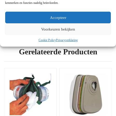
– Kleur Wit
kenmerken en functies nadelig beïnvloeden.
– Kan worden gebruikt tegen stofdeeltjes tot 4x de
grenswaarde
Accepteer
Voorkeuren bekijken
Cookie Policy
Privacyverklaring
Gerelateerde Producten