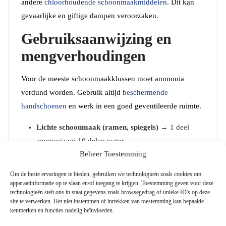
andere
chloorhoudende schoonmaakmiddelen
. Dit kan
gevaarlijke en giftige dampen veroorzaken.
Gebruiksaanwijzing en
mengverhoudingen
Voor de meeste schoonmaakklussen moet ammonia
verdund worden. Gebruik altijd
beschermende
handschoenen
en werk in een goed geventileerde ruimte.
Lichte schoonmaak (ramen, spiegels)
→ 1 deel
ammonia op 10 delen water.
Beheer Toestemming
Sterke vervuiling (vet, nicotine-aanslag)
→ 1 deel
ammonia op 5 delen water.
Om de beste ervaringen te bieden, gebruiken we technologieën zoals cookies om
apparaatinformatie op te slaan en/of toegang te krijgen. Toestemming geven voor deze
Voorbereiding op schilderwerk
→ Onverdund
technologieën stelt ons in staat gegevens zoals browsegedrag of unieke ID's op deze
site te verwerken. Het niet instemmen of intrekken van toestemming kan bepaalde
gebruiken met een doek of spons.
kenmerken en functies nadelig beïnvloeden.
Na gebruik
→ Altijd goed
naspoelen met
demiwater