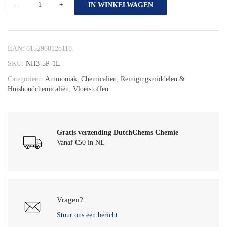
IN WINKELWAGEN
EAN:
6152900128118
SKU:
NH3-5P-1L
Categorieën:
Ammoniak
,
Chemicaliën
,
Reinigingsmiddelen &
Huishoudchemicaliën
,
Vloeistoffen
Gratis verzending DutchChems Chemie
Vanaf €50 in NL
Vragen?
Stuur ons een bericht