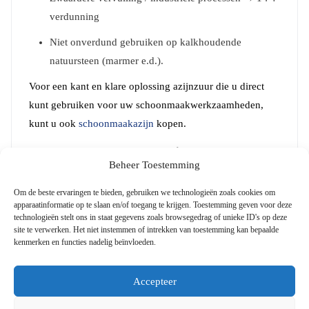
verdunning
Niet onverdund gebruiken op kalkhoudende
natuursteen (marmer e.d.).
Voor een kant en klare oplossing azijnzuur die u direct
kunt gebruiken voor uw schoonmaakwerkzaamheden,
kunt u ook
schoonmaakazijn
kopen.
Opslag en gebruik
Beheer Toestemming
Bewaar dit product koel, droog en goed geventileerd in
Om de beste ervaringen te bieden, gebruiken we technologieën zoals cookies om
een geschikte, chemisch bestendige verpakking. Houd het
apparaatinformatie op te slaan en/of toegang te krijgen. Toestemming geven voor deze
technologieën stelt ons in staat gegevens zoals browsegedrag of unieke ID's op deze
gescheiden van
basen
en andere onverenigbare stoffen.
site te verwerken. Het niet instemmen of intrekken van toestemming kan bepaalde
Gebruik uitsluitend met passende
persoonlijke
kenmerken en functies nadelig beïnvloeden.
beschermingsmiddelen
en volgens geldende
veiligheidsprocedures.
Accepteer