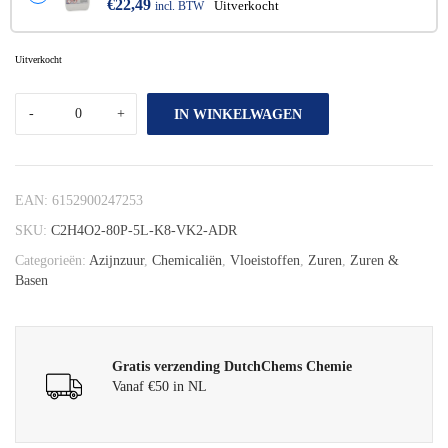
€
22,49
incl. BTW
Uitverkocht
Uitverkocht
IN WINKELWAGEN
EAN:
6152900247253
SKU:
C2H4O2-80P-5L-K8-VK2-ADR
Categorieën:
Azijnzuur
,
Chemicaliën
,
Vloeistoffen
,
Zuren
,
Zuren &
Basen
Gratis verzending DutchChems Chemie
Vanaf €50 in NL