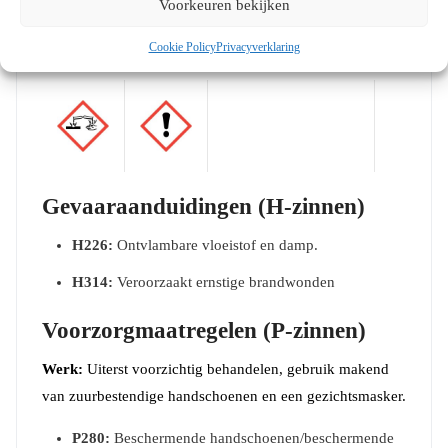
Gezondheid en Veiligheid
Voorkeuren bekijken
Gevaar
Cookie Policy
Privacyverklaring
Gevaaraanduidingen (H-zinnen)
H226:
Ontvlambare vloeistof en damp.
H314:
Veroorzaakt ernstige brandwonden
Voorzorgmaatregelen (P-zinnen)
Werk:
Uiterst voorzichtig behandelen, gebruik makend
van zuurbestendige handschoenen en een gezichtsmasker.
P280:
Beschermende handschoenen/beschermende