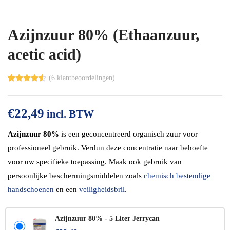
Azijnzuur 80% (Ethaanzuur,
acetic acid)
(
6
klantbeoordelingen)
Gewaardeer
6
d
4.50
op
5
€
22,49
gebaseerd
incl. BTW
op
klant
waardering
Azijnzuur 80%
is een geconcentreerd organisch zuur voor
en
professioneel gebruik. Verdun deze concentratie naar behoefte
voor uw specifieke toepassing. Maak ook gebruik van
persoonlijke beschermingsmiddelen zoals
chemisch bestendige
handschoenen
en een
veiligheidsbril
.
Azijnzuur 80% - 5 Liter Jerrycan