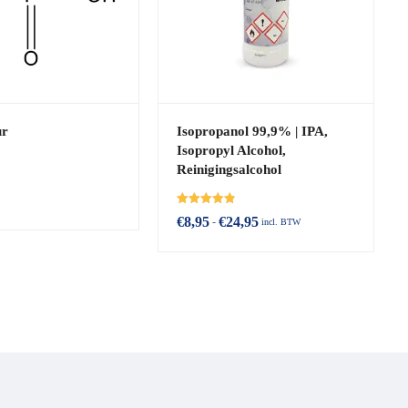
ur
Isopropanol 99,9% | IPA,
Isopropyl Alcohol,
Reinigingsalcohol
Beoordeeld
€
8,95
€
24,95
-
incl. BTW
met
4.90
van de 5