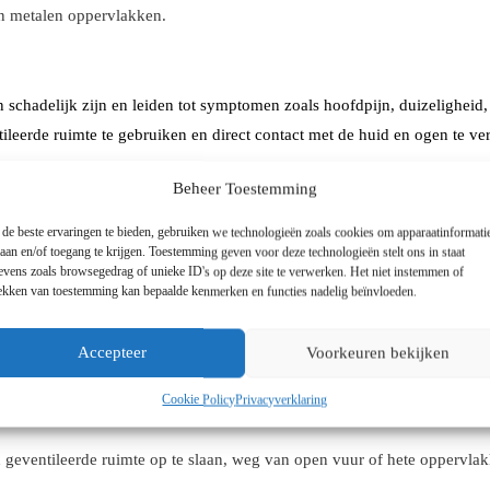
an metalen oppervlakken.
chadelijk zijn en leiden tot symptomen zoals hoofdpijn, duizeligheid, 
tileerde ruimte te gebruiken en direct contact met de huid en ogen te ve
ingsgebieden:
Beheer Toestemming
e uit koffie en thee.
de beste ervaringen te bieden, gebruiken we technologieën zoals cookies om apparaatinformati
laan en/of toegang te krijgen. Toestemming geven voor deze technologieën stelt ons in staat
e kunststoffen.
evens zoals browsegedrag of unieke ID's op deze site te verwerken. Het niet instemmen of
rekken van toestemming kan bepaalde kenmerken en functies nadelig beïnvloeden.
Accepteer
Voorkeuren bekijken
gebruik, maar het is essentieel om blootstelling te minimaliseren en in 
Cookie Policy
Privacyverklaring
d geventileerde ruimte op te slaan, weg van open vuur of hete oppervla