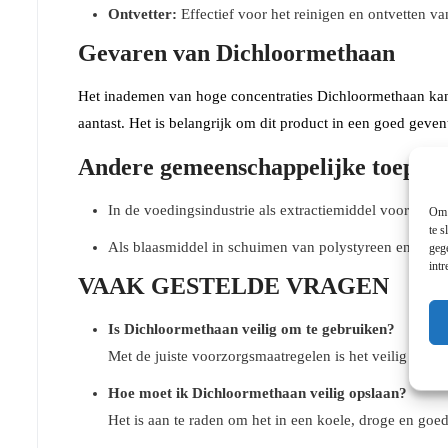
Ontvetter:
Effectief voor het reinigen en ontvetten v
Gevaren van Dichloormethaan
Het inademen van hoge concentraties Dichloormethaan kan s
aantast. Het is belangrijk om dit product in een goed geven
Andere gemeenschappelijke toepass
In de voedingsindustrie als extractiemiddel voor cafeïn
Om 
te s
Als blaasmiddel in schuimen van polystyreen en ander
geg
int
VAAK GESTELDE VRAGEN
Is Dichloormethaan veilig om te gebruiken?
Met de juiste voorzorgsmaatregelen is het veilig voor 
Hoe moet ik Dichloormethaan veilig opslaan?
Het is aan te raden om het in een koele, droge en goe