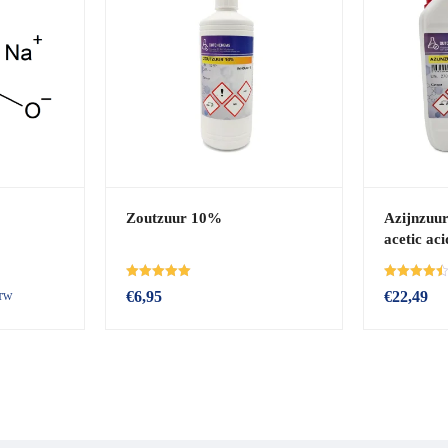
Zoutzuur 10%
Azijnzuu
acetic aci
Beoordeeld
Beoordeeld
€
6,95
€
22,49
BTW
met
met
5.00
4.50
van de 5
van de 5