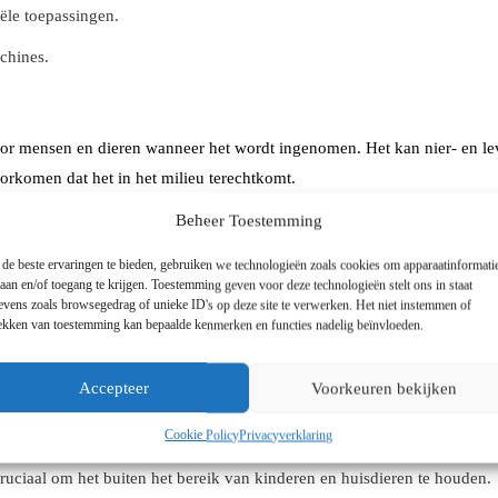
iële toepassingen.
chines.
oor mensen en dieren wanneer het wordt ingenomen. Het kan nier- en lev
oorkomen dat het in het milieu terechtkomt.
Beheer Toestemming
ingsgebieden:
de beste ervaringen te bieden, gebruiken we technologieën zoals cookies om apparaatinformati
laan en/of toegang te krijgen. Toestemming geven voor deze technologieën stelt ons in staat
evens zoals browsegedrag of unieke ID's op deze site te verwerken. Het niet instemmen of
rekken van toestemming kan bepaalde kenmerken en functies nadelig beïnvloeden.
stoffen te stabiliseren.
Accepteer
Voorkeuren bekijken
Cookie Policy
Privacyverklaring
cruciaal om het buiten het bereik van kinderen en huisdieren te houden.