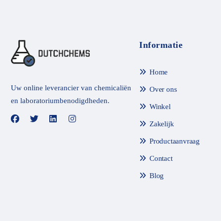
e
e
t
t
0
0
v
v
a
a
n
n
Informatie
d
d
e
e
5
5
Home
Uw online leverancier van chemicaliën
Over ons
en laboratoriumbenodigdheden.
Winkel
Zakelijk
Productaanvraag
Contact
Blog