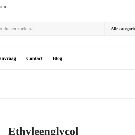
com
anvraag
Contact
Blog
Ethyleenglycol