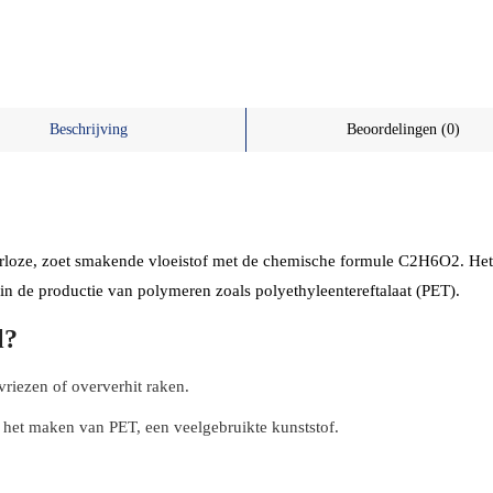
Beschrijving
Beoordelingen (0)
eurloze, zoet smakende vloeistof met de chemische formule C2H6O2. Het
n in de productie van polymeren zoals polyethyleentereftalaat (PET).
l?
iezen of oververhit raken.
 het maken van PET, een veelgebruikte kunststof.