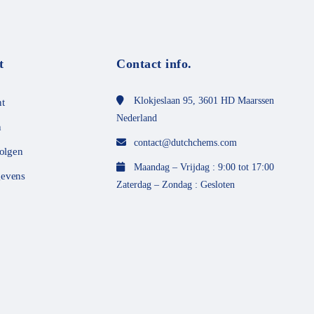
e
t
0
v
a
n
t
Contact info.
d
e
5
Klokjeslaan 95, 3601 HD Maarssen
t
Nederland
n
contact@dutchchems.com
volgen
Maandag – Vrijdag : 9:00 tot 17:00
evens
Zaterdag – Zondag : Gesloten