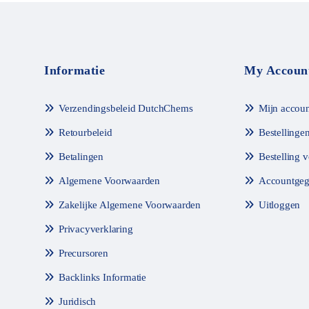
m
m
e
e
t
t
0
0
v
v
a
a
n
n
Informatie
My Accoun
d
d
e
e
5
5
Verzendingsbeleid DutchChems
Mijn accoun
Retourbeleid
Bestellinge
Betalingen
Bestelling 
Algemene Voorwaarden
Accountgeg
Zakelijke Algemene Voorwaarden
Uitloggen
Privacyverklaring
Precursoren
Backlinks Informatie
Juridisch