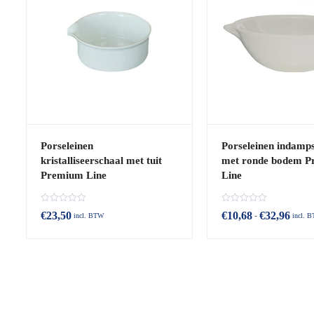
Porseleinen
Porseleinen indamp
kristalliseerschaal met tuit
met ronde bodem 
Premium Line
Line
B
B
€
23,50
€
10,68
€
32,96
-
incl. BTW
incl. 
e
e
o
o
o
o
r
r
d
d
e
e
e
e
l
l
d
d