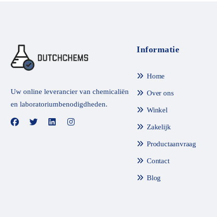
m
m
e
e
t
t
0
0
v
v
a
a
n
n
Informatie
d
d
e
e
5
5
Home
Uw online leverancier van chemicaliën
Over ons
en laboratoriumbenodigdheden.
Winkel
Zakelijk
Productaanvraag
Contact
Blog