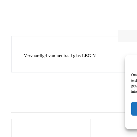
Vervaardigd van neutraal glas LBG N
Om 
te s
geg
int