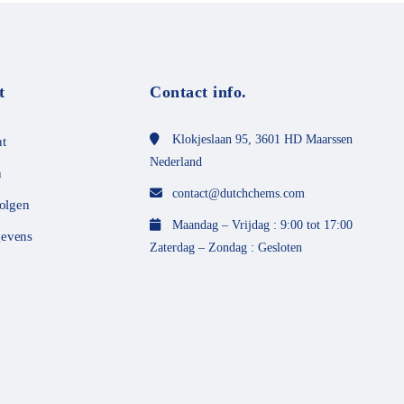
m
e
t
0
v
a
n
t
Contact info.
d
e
5
Klokjeslaan 95, 3601 HD Maarssen
t
Nederland
n
contact@dutchchems.com
volgen
Maandag – Vrijdag : 9:00 tot 17:00
evens
Zaterdag – Zondag : Gesloten