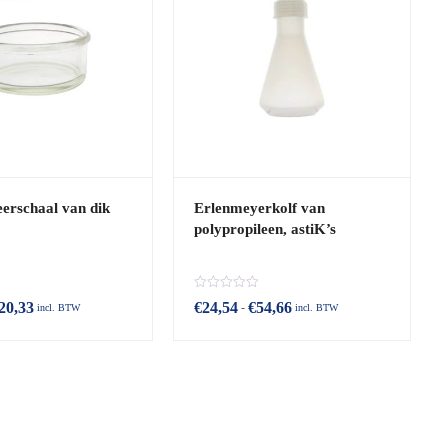
seerschaal van dik
Erlenmeyerkolf van
polypropileen, astiK’s
B
20,33
€
24,54
€
54,66
-
incl. BTW
incl. BTW
e
o
o
r
d
e
e
l
d