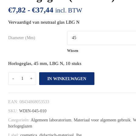
€
7,82
-
€
37,44
incl. BTW
Vervaardigd van neutraal glas LBG N
Diameter (mm)
Wissen
Horlogeglas, 45 mm, LBG N, 10 stuks
IN WINKELWAGEN
EAN:
08434868053533
SKU:
WDIN-045-010
Categorieën:
Algemeen laboratorium
,
Materiaal voor algemeen gebruik
,
W
horlogeglazen
Label:
cosmetica
,
didactisch-materiaal
,
lbg