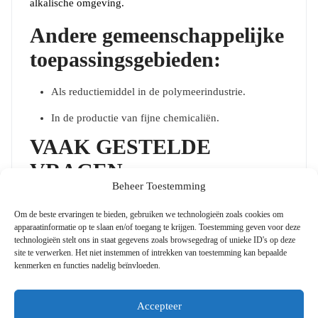
alkalische omgeving.
Andere gemeenschappelijke
toepassingsgebieden:
Als reductiemiddel in de polymeerindustrie.
In de productie van fijne chemicaliën.
VAAK GESTELDE
VRAGEN
Beheer Toestemming
Hoe moet ik Natriumboorhydride veilig opslaan?
Om de beste ervaringen te bieden, gebruiken we technologieën zoals cookies om
Het moet worden bewaard in een koele, droge plaats,
apparaatinformatie op te slaan en/of toegang te krijgen. Toestemming geven voor deze
technologieën stelt ons in staat gegevens zoals browsegedrag of unieke ID's op deze
verwijderd van bronnen van ontsteking en sterke
site te verwerken. Het niet instemmen of intrekken van toestemming kan bepaalde
zuren.
kenmerken en functies nadelig beïnvloeden.
Is Natriumboorhydride gevaarlijk?
Ja, het kan een
ontvlambaar gas afgeven bij contact met water. Zorg
Accepteer