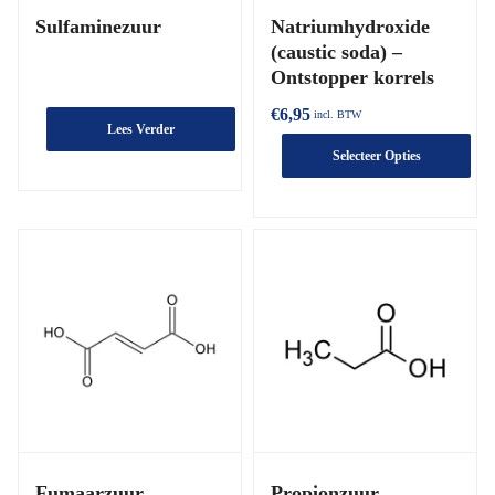
Sulfaminezuur
Natriumhydroxide
(caustic soda) –
Ontstopper korrels
€
6,95
incl. BTW
Lees Verder
Selecteer Opties
Fumaarzuur
Propionzuur