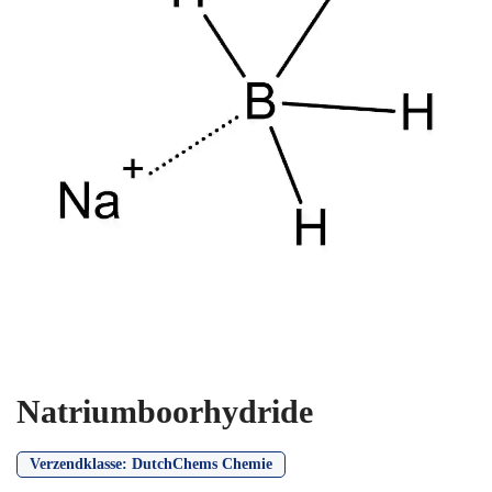
Natriumboorhydride
Verzendklasse:
DutchChems Chemie