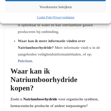
altijd voor passende veiligheidsmaatregelen bij het
Voorkeuren bekijken
hanteren.
Cookie Policy
Privacyverklaring
Is Natriumboorhydride oplosbaar in water?
Ja, het
is oplosbaar in water en kan ontvlambare gassen
produceren bij ontbinding.
Waar kan ik meer informatie vinden over
Natriumboorhydride?
Meer informatie vindt u in de
aangeboden veiligheidsinformatiebladen, of op:
Pubchem
.
Waar kan ik
Natriumboorhydride
kopen?
Zoekt u
Natriumboorhydride
voor organische synthese,
farmaceutische productie of andere toepassingen?