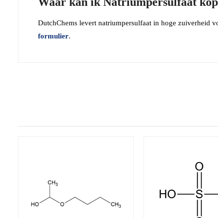
Waar kan ik Natriumpersulfaat ko
DutchChems levert natriumpersulfaat in hoge zuiverheid vo
formulier
.