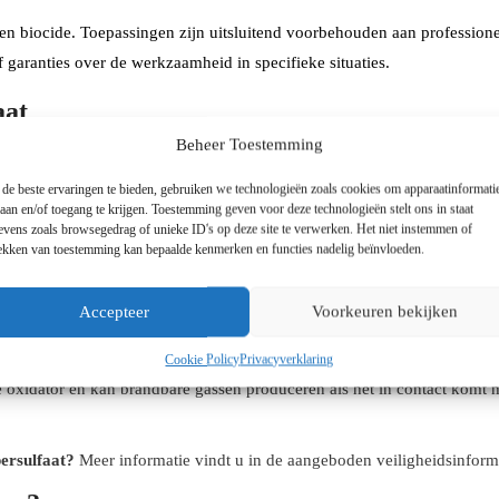
en biocide. Toepassingen zijn uitsluitend voorbehouden aan profession
garanties over de werkzaamheid in specifieke situaties.
aat
Beheer Toestemming
he materialen kan reageren en daarbij brandbare gassen kan vormen.
de beste ervaringen te bieden, gebruiken we technologieën zoals cookies om apparaatinformati
ingsgebieden:
laan en/of toegang te krijgen. Toestemming geven voor deze technologieën stelt ons in staat
evens zoals browsegedrag of unieke ID's op deze site te verwerken. Het niet instemmen of
rekken van toestemming kan bepaalde kenmerken en functies nadelig beïnvloeden.
Accepteer
Voorkeuren bekijken
r het in een koele, droge omgeving, in een goed gesloten container, w
Cookie Policy
Privacyverklaring
ke oxidator en kan brandbare gassen produceren als het in contact komt 
ersulfaat?
Meer informatie vindt u in de aangeboden veiligheidsinform