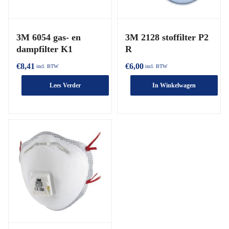
3M 6054 gas- en
3M 2128 stoffilter P2
dampfilter K1
R
€
8,41
€
6,00
incl. BTW
incl. BTW
Lees Verder
In Winkelwagen