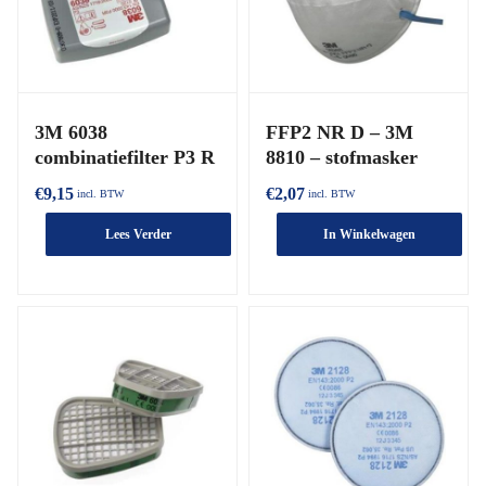
3M 6038
FFP2 NR D – 3M
combinatiefilter P3 R
8810 – stofmasker
€
9,15
€
2,07
incl. BTW
incl. BTW
Lees Verder
In Winkelwagen