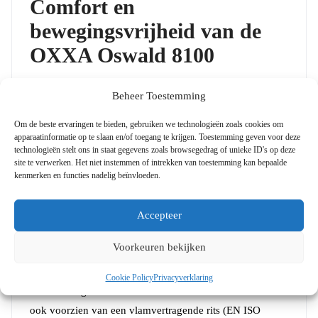
Comfort en
bewegingsvrijheid van de
OXXA Oswald 8100
De capuchon, mouwen, taille en enkels van deze overall
Beheer Toestemming
zijn voorzien van latexvrij elastiek. Dit zorgt voor een
Om de beste ervaringen te bieden, gebruiken we technologieën zoals cookies om
betere pasvorm en meer bewegingsvrijheid tijdens het
apparaatinformatie op te slaan en/of toegang te krijgen. Toestemming geven voor deze
werken. De ritssluiting aan de voorzijde onder overslag
technologieën stelt ons in staat gegevens zoals browsegedrag of unieke ID's op deze
site te verwerken. Het niet instemmen of intrekken van toestemming kan bepaalde
maakt het gemakkelijk om de overall aan en uit te
kenmerken en functies nadelig beïnvloeden.
trekken.
Vaste capuchon en
Accepteer
vlamvertragende rits
Voorkeuren bekijken
De overall is voorzien van een vaste capuchon, die extra
Cookie Policy
Privacyverklaring
bescherming biedt aan het hoofd en de nek. De overall is
ook voorzien van een vlamvertragende rits (EN ISO