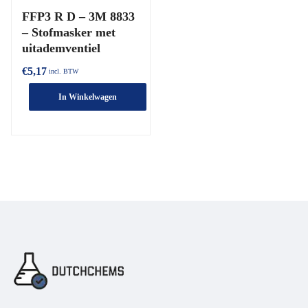
FFP3 R D – 3M 8833
– Stofmasker met
uitademventiel
€
5,17
incl. BTW
In Winkelwagen