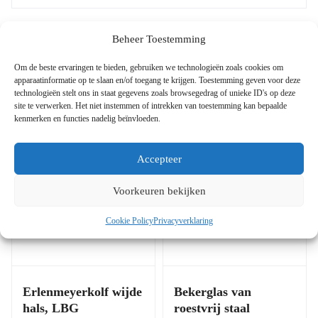
Beheer Toestemming
Om de beste ervaringen te bieden, gebruiken we technologieën zoals cookies om
Gerelateerde Producten
apparaatinformatie op te slaan en/of toegang te krijgen. Toestemming geven voor deze
technologieën stelt ons in staat gegevens zoals browsegedrag of unieke ID's op deze
site te verwerken. Het niet instemmen of intrekken van toestemming kan bepaalde
kenmerken en functies nadelig beïnvloeden.
Accepteer
Voorkeuren bekijken
Cookie Policy
Privacyverklaring
Erlenmeyerkolf wijde
Bekerglas van
hals, LBG
roestvrij staal