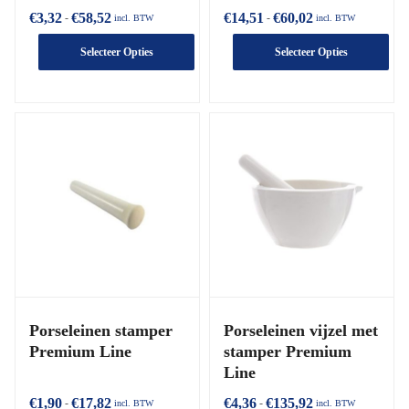
€
3,32
€
58,52
€
14,51
€
60,02
-
-
incl. BTW
incl. BTW
Selecteer Opties
Selecteer Opties
Porseleinen stamper
Porseleinen vijzel met
Premium Line
stamper Premium
Line
€
1,90
€
17,82
€
4,36
€
135,92
-
-
incl. BTW
incl. BTW