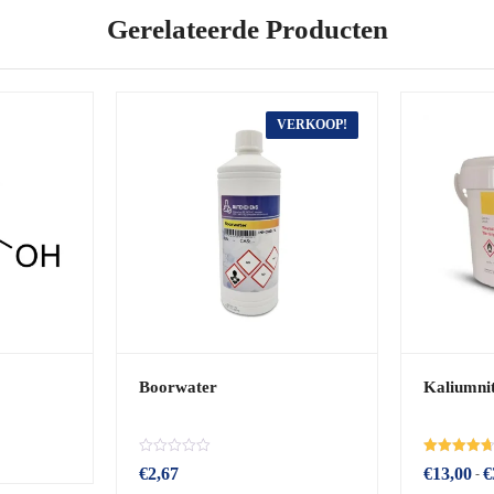
Gerelateerde Producten
VERKOOP!
Boorwater
Kaliumni
B
Beoordeeld
€
2,67
€
13,00
€
-
e
met