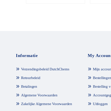
o
4.71
o
van de 5
r
d
e
e
l
d
m
e
t
0
v
a
n
Informatie
My Accoun
d
e
5
Verzendingsbeleid DutchChems
Mijn accoun
Retourbeleid
Bestellinge
Betalingen
Bestelling 
Algemene Voorwaarden
Accountgeg
Zakelijke Algemene Voorwaarden
Uitloggen