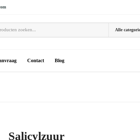
com
anvraag
Contact
Blog
Salicylzuur