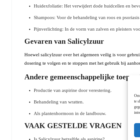
Huidexfoliatie: Het verwijdert dode huidcellen en bevor
Shampoos: Voor de behandeling van roos en psoriasis
Pijnverlichting: In de vorm van zalven en pleisters voo
Gevaren van Salicylzuur
Hoewel salicylzuur over het algemeen veilig is voor gebrui
dosering te volgen en te stoppen met het gebruik bij aanhou
Andere gemeenschappelijke toepass
Productie van aspirine door verestering.
Om 
te s
Behandeling van wratten.
geg
int
Als plantenhormoon in de landbouw.
VAAK GESTELDE VRAGEN
Is Salicylzuur hetzelfde als aspirine?