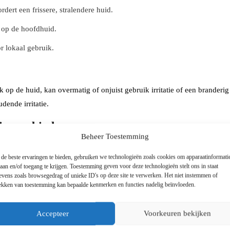
dert een frissere, stralendere huid.
 op de hoofdhuid.
r lokaal gebruik.
k op de huid, kan overmatig of onjuist gebruik irritatie of een brander
dende irritatie.
ingsgebieden:
Beheer Toestemming
de beste ervaringen te bieden, gebruiken we technologieën zoals cookies om apparaatinformati
laan en/of toegang te krijgen. Toestemming geven voor deze technologieën stelt ons in staat
evens zoals browsegedrag of unieke ID's op deze site te verwerken. Het niet instemmen of
rekken van toestemming kan bepaalde kenmerken en functies nadelig beïnvloeden.
Accepteer
Voorkeuren bekijken