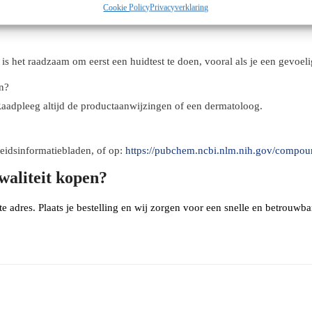
Cookie Policy
Privacyverklaring
in de productie van aspirine.
is het raadzaam om eerst een huidtest te doen, vooral als je een gevoeli
n?
 Raadpleeg altijd de productaanwijzingen of een dermatoloog.
eidsinformatiebladen, of op:
https://pubchem.ncbi.nlm.nih.gov/compoun
waliteit kopen?
ste adres. Plaats je bestelling en wij zorgen voor een snelle en betrouwb