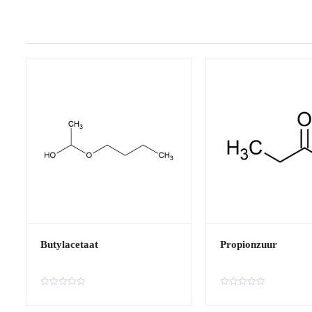
Butylacetaat
Propionzuur
B
B
e
e