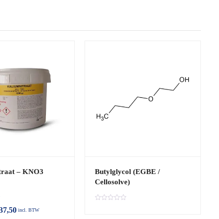
traat – KNO3
Butylglycol (EGBE /
Cellosolve)
B
37,50
incl. BTW
e