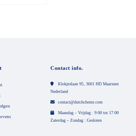
o
o
r
d
e
e
l
d
m
e
t
0
v
a
n
t
Contact info.
d
e
5
Klokjeslaan 95, 3601 HD Maarssen
t
Nederland
n
contact@dutchchems.com
volgen
Maandag – Vrijdag : 9:00 tot 17:00
evens
Zaterdag – Zondag : Gesloten