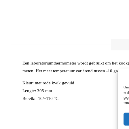
Een laboratoriumthermometer wordt gebruikt om het kookpu
meten. Het meet temperatuur variërend tussen -10 graden C
Kleur: met rode kwik gevuld
Om 
Lengte: 305 mm
te s
geg
Bereik: -10/+110 °C
int