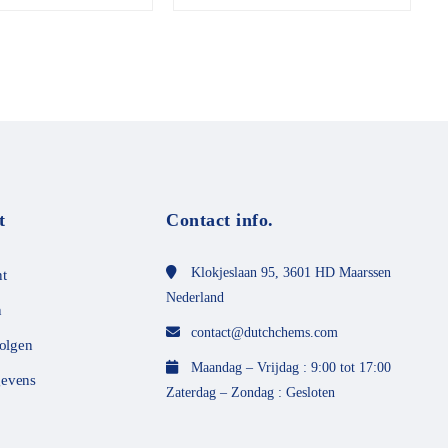
o
r
d
e
e
l
d
m
e
t
0
v
a
n
t
Contact info.
d
e
5
Klokjeslaan 95, 3601 HD Maarssen
t
Nederland
n
contact@dutchchems.com
volgen
Maandag – Vrijdag : 9:00 tot 17:00
evens
Zaterdag – Zondag : Gesloten