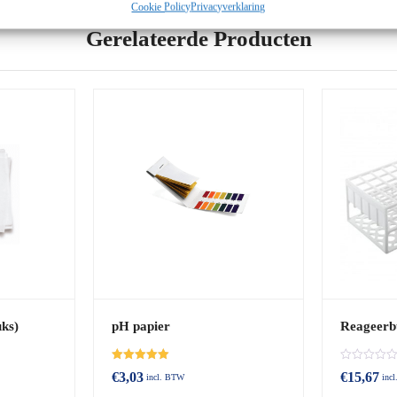
Cookie Policy
Privacyverklaring
Gerelateerde Producten
uks)
pH papier
Reageerbu
Beoordeeld
B
€
3,03
€
15,67
incl. BTW
inc
met
e
5.00
o