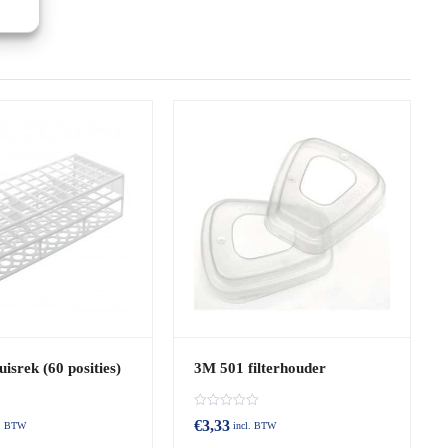
isrek (60 posities)
3M 501 filterhouder
B
€
3,33
l. BTW
incl. BTW
e
o