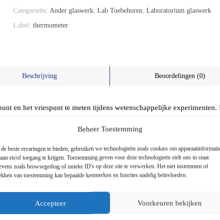
Categorieën:
Ander glaswerk
,
Lab Toebehoren
,
Laboratorium glaswerk
Label:
thermometer
Beschrijving
Beoordelingen (0)
nt en het vriespunt te meten tijdens wetenschappelijke experimenten. 
elsius en 110 graden Celsius.
Beheer Toestemming
de beste ervaringen te bieden, gebruiken we technologieën zoals cookies om apparaatinformati
laan en/of toegang te krijgen. Toestemming geven voor deze technologieën stelt ons in staat
evens zoals browsegedrag of unieke ID's op deze site te verwerken. Het niet instemmen of
rekken van toestemming kan bepaalde kenmerken en functies nadelig beïnvloeden.
Accepteer
Voorkeuren bekijken