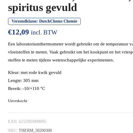
spiritus gevuld
Verzendklasse:
DutchChems Chemie
€
12,09
incl. BTW
Een laboratoriumthermometer wordt gebruikt om de temperatuur v
vloeistoffen te meten. Vaak gebruikt om het kookpunt en het vries
stoffen te meten tijdens wetenschappelijke experimenten.
Kleur: met rode kwik gevuld
Lengte: 305 mm
Bereik: -10/+110 °C
Uitverkocht
EAN:
6152903099095
SKU:
THERM_50200300