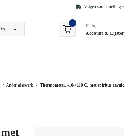
Volgen van bestellingen
0
Hallo,
Account
& Lijsten
l
Ander glaswerk
Thermometer, -10/+110 C, met spiritus gevuld
 met