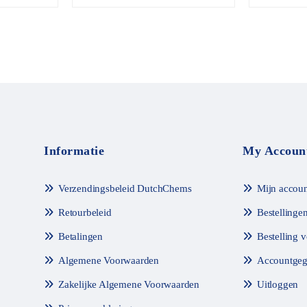
van de 5
o
r
d
e
e
l
d
m
e
t
0
v
a
n
Informatie
My Accoun
d
e
5
Verzendingsbeleid DutchChems
Mijn accoun
Retourbeleid
Bestellinge
Betalingen
Bestelling 
Algemene Voorwaarden
Accountgeg
Zakelijke Algemene Voorwaarden
Uitloggen