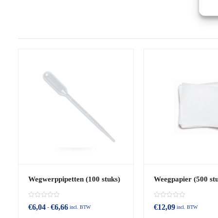
Wegwerppipetten (100 stuks)
Weegpapier (500 st
B
B
€
6,04
€
6,66
€
12,09
-
incl. BTW
incl. BTW
e
e
o
o