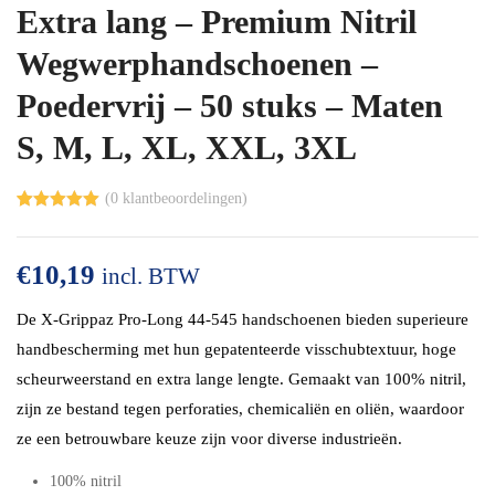
Extra lang – Premium Nitril
Wegwerphandschoenen –
Poedervrij – 50 stuks – Maten
S, M, L, XL, XXL, 3XL
(
0
klantbeoordelingen)
Gewaardeerd
1
5.00
op 5
gebaseerd
€
10,19
op
klant
incl. BTW
waardering
De X-Grippaz Pro-Long 44-545 handschoenen bieden superieure
handbescherming met hun gepatenteerde visschubtextuur, hoge
scheurweerstand en extra lange lengte. Gemaakt van 100% nitril,
zijn ze bestand tegen perforaties, chemicaliën en oliën, waardoor
ze een betrouwbare keuze zijn voor diverse industrieën.
100% nitril