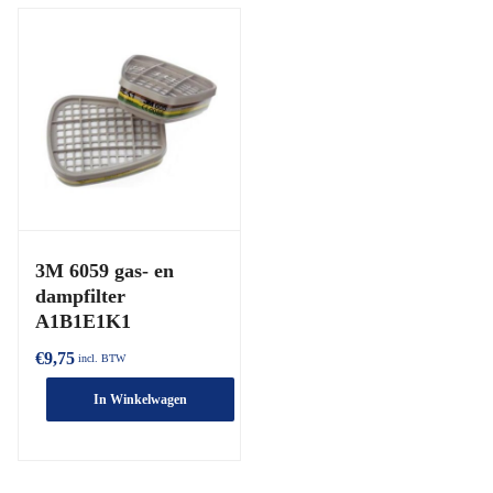
3M 6059 gas- en
dampfilter
A1B1E1K1
€
9,75
incl. BTW
In Winkelwagen