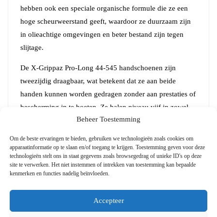
hebben ook een speciale organische formule die ze een
hoge scheurweerstand geeft, waardoor ze duurzaam zijn
in olieachtige omgevingen en beter bestand zijn tegen
slijtage.
De X-Grippaz Pro-Long 44-545 handschoenen zijn
tweezijdig draagbaar, wat betekent dat ze aan beide
handen kunnen worden gedragen zonder aan prestaties of
bescherming in te boeten. Ze halen niveau vijf in zowel
Beheer Toestemming
vingergevoeligheid als treksterkte, zodat ze betrouwbare
bescherming bieden zonder afbreuk te doen aan
Om de beste ervaringen te bieden, gebruiken we technologieën zoals cookies om
beweeglijkheid of comfort. Ze zijn ook siliconenvrij,
apparaatinformatie op te slaan en/of toegang te krijgen. Toestemming geven voor deze
technologieën stelt ons in staat gegevens zoals browsegedrag of unieke ID's op deze
waardoor ze geschikt zijn voor gebruik in een groot
site te verwerken. Het niet instemmen of intrekken van toestemming kan bepaalde
aantal omgevingen.
kenmerken en functies nadelig beïnvloeden.
Deze handschoenen zijn 300 mm lang en hebben een
Accepteer
dikte van 0,15 mm (6 mil), wat een betrouwbare