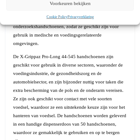
bescherming biedt zonder aan comfort of beweeglijkheid
Voorkeuren bekijken
in te boeten. Ze hebben een AQL van 1,5 (EN 374) en
Cookie Policy
Privacyverklaring
voldoen aan de vereisten van EN 455 voor medische
onderzoekshandschoenen, zodat ze geschikt zijn voor
gebruik in medische en voedingsgerelateerde
omgevingen.
De X-Grippaz Pro-Long 44-545 handschoenen zijn
geschikt voor gebruik in diverse sectoren, waaronder de
voedingsindustrie, de gezondheidszorg en de
automobielsector, en zijn bijzonder nuttig voor taken die
extra bescherming van de pols en de onderarm vereisen.
Ze zijn ook geschikt voor contact met vele soorten
voedsel, waardoor ze een uitstekende keuze zijn voor het
hanteren van voedsel. De handschoenen worden geleverd
in een handige dispenserdoos van 50 handschoenen,
waardoor ze gemakkelijk te gebruiken en op te bergen