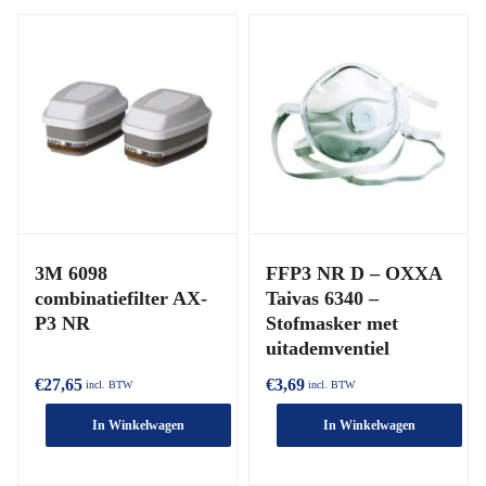
3M 6098
FFP3 NR D – OXXA
combinatiefilter AX-
Taivas 6340 –
P3 NR
Stofmasker met
uitademventiel
€
27,65
€
3,69
incl. BTW
incl. BTW
In Winkelwagen
In Winkelwagen