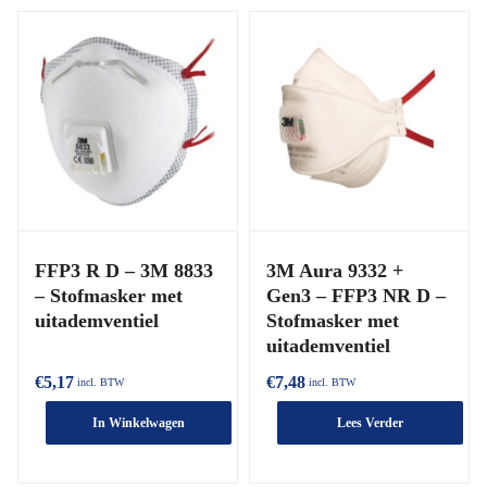
FFP3 R D – 3M 8833
3M Aura 9332 +
– Stofmasker met
Gen3 – FFP3 NR D –
uitademventiel
Stofmasker met
uitademventiel
€
5,17
€
7,48
incl. BTW
incl. BTW
In Winkelwagen
Lees Verder