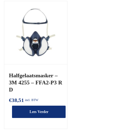
Halfgelaatsmasker –
3M 4255 – FFA2-P3 R
D
€
38,51
incl. BTW
Lees Verder