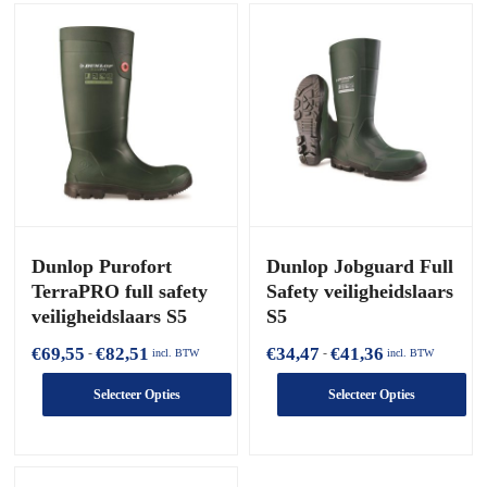
Dunlop Purofort
Dunlop Jobguard Full
TerraPRO full safety
Safety veiligheidslaars
veiligheidslaars S5
S5
Prijsklasse:
Prijsklasse:
€
69,55
€
82,51
€
34,47
€
41,36
-
-
incl. BTW
incl. BTW
€69,55
€34,47
tot
tot
Selecteer Opties
Selecteer Opties
€82,51
€41,36
Dit
Dit
product
product
heeft
heeft