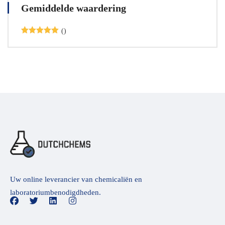
Gemiddelde waardering
()
Beoordeeld
met
5
van
de 5
Uw online leverancier van chemicaliën en
laboratoriumbenodigdheden.