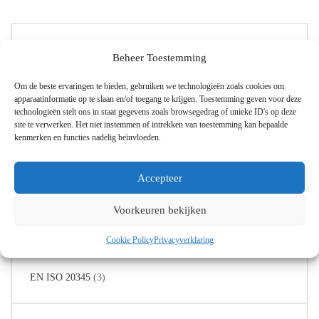
meerdere
varianten.
De
Productcategorieën
opties
Beheer Toestemming
kunnen
worden
Om de beste ervaringen te bieden, gebruiken we technologieën zoals cookies om
Algemeen laboratorium
gekozen
apparaatinformatie op te slaan en/of toegang te krijgen. Toestemming geven voor deze
op
technologieën stelt ons in staat gegevens zoals browsegedrag of unieke ID's op deze
Chemicaliën
de
site te verwerken. Het niet instemmen of intrekken van toestemming kan bepaalde
Laboratorium glaswerk
kenmerken en functies nadelig beïnvloeden.
productpagina
Lab Toebehoren
Accepteer
Persoonlijke beschermingsmiddelen (PBMs)
Voorkeuren bekijken
Cookie Policy
Privacyverklaring
Normering
EN ISO 20345
(3)