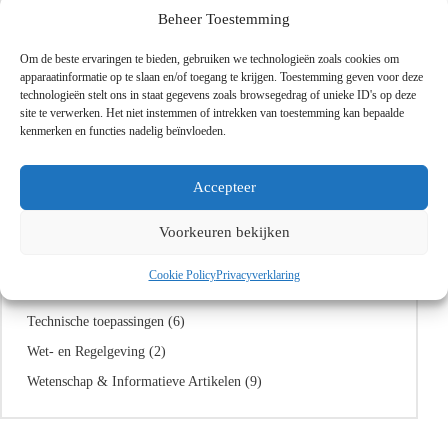
Beheer Toestemming
Om de beste ervaringen te bieden, gebruiken we technologieën zoals cookies om
Blogcategorieën
apparaatinformatie op te slaan en/of toegang te krijgen. Toestemming geven voor deze
technologieën stelt ons in staat gegevens zoals browsegedrag of unieke ID's op deze
Aquarium & Dierverzorging
(1)
site te verwerken. Het niet instemmen of intrekken van toestemming kan bepaalde
kenmerken en functies nadelig beïnvloeden.
Bouw & Renovatie
(2)
Chemische Veiligheid & Opslag
(7)
Accepteer
Huishouden & Schoonmaak
(16)
Industrie & Techniek
(11)
Voorkeuren bekijken
Landbouw & Tuinieren
(5)
Cookie Policy
Privacyverklaring
Onderwijs & Experimenten
(11)
Technische toepassingen
(6)
Wet- en Regelgeving
(2)
Wetenschap & Informatieve Artikelen
(9)