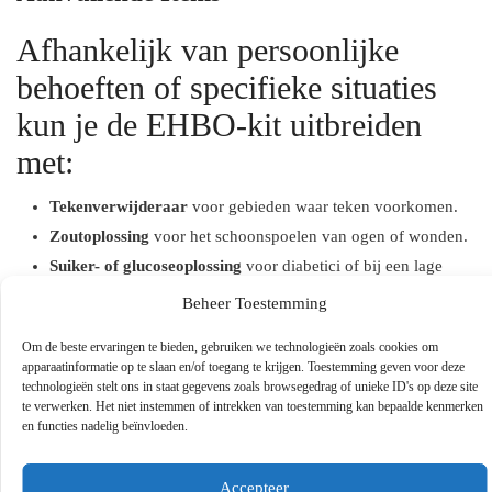
Afhankelijk van persoonlijke
behoeften of specifieke situaties
kun je de EHBO-kit uitbreiden
met:
Tekenverwijderaar
voor gebieden waar teken voorkomen.
Zoutoplossing
voor het schoonspoelen van ogen of wonden.
Suiker- of glucoseoplossing
voor diabetici of bij een lage
bloedsuikerspiegel.
Beheer Toestemming
Warmte- of koudepacks
voor spierpijn of verstuikingen.
Om de beste ervaringen te bieden, gebruiken we technologieën zoals cookies om
apparaatinformatie op te slaan en/of toegang te krijgen. Toestemming geven voor deze
Personalisatie en onderhoud
technologieën stelt ons in staat gegevens zoals browsegedrag of unieke ID's op deze site
te verwerken. Het niet instemmen of intrekken van toestemming kan bepaalde kenmerken
en functies nadelig beïnvloeden.
Het is belangrijk om de EHBO-kit aan te passen aan de specifieke
behoeften van jouw gezin of groep. Denk bijvoorbeeld aan extra
Accepteer