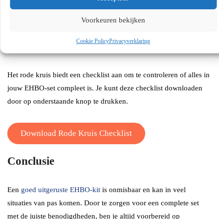
medicatie voor chronische ziekten of allergieën. Controleer de kit
regelmatig op vervallen producten en vul deze aan waar nodig.
Voorkeuren bekijken
Cookie Policy
Privacyverklaring
Gebruik de checklist van het rode kruis
Het rode kruis biedt een checklist aan om te controleren of alles in
jouw EHBO-set compleet is. Je kunt deze checklist downloaden
door op onderstaande knop te drukken.
Download Rode Kruis Checklist
Conclusie
Een
goed uitgeruste EHBO-kit
is onmisbaar en kan in veel
situaties van pas komen. Door te zorgen voor een complete set
met de juiste benodigdheden, ben je altijd voorbereid op