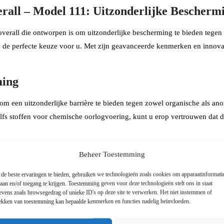
rall – Model 111: Uitzonderlijke Bescherm
erall die ontworpen is om uitzonderlijke bescherming te bieden tegen 
1, de perfecte keuze voor u. Met zijn geavanceerde kenmerken en innova
ming
m een uitzonderlijke barrière te bieden tegen zowel organische als ano
fs stoffen voor chemische oorlogvoering, kunt u erop vertrouwen dat de
aximale Bescherming
Beheer Toestemming
e zorgen voor maximale bescherming en comfort. Met dubbele ritssluiti
de beste ervaringen te bieden, gebruiken we technologieën zoals cookies om apparaatinformati
laan en/of toegang te krijgen. Toestemming geven voor deze technologieën stelt ons in staat
n tot een minimum wordt beperkt. Bovendien zijn de gelaste en getapet
evens zoals browsegedrag of unieke ID's op deze site te verwerken. Het niet instemmen of
werken in zelfs de meest veeleisende omstandigheden.
rekken van toestemming kan bepaalde kenmerken en functies nadelig beïnvloeden.