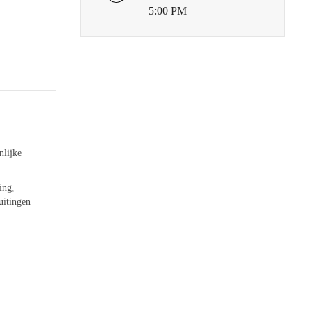
5:00 PM
nlijke
ing
,
uitingen