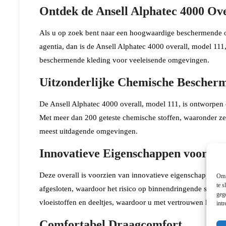
Ontdek de Ansell Alphatec 4000 Ove
Als u op zoek bent naar een hoogwaardige beschermende ov
agentia, dan is de Ansell Alphatec 4000 overall, model 11
beschermende kleding voor veeleisende omgevingen.
Uitzonderlijke Chemische Bescher
De Ansell Alphatec 4000 overall, model 111, is ontworpen o
Met meer dan 200 geteste chemische stoffen, waaronder zel
meest uitdagende omgevingen.
Innovatieve Eigenschappen voor M
Deze overall is voorzien van innovatieve eigenschappen di
Om 
te s
afgesloten, waardoor het risico op binnendringende stoffe
geg
vloeistoffen en deeltjes, waardoor u met vertrouwen kunt 
int
Comfortabel Draagcomfort