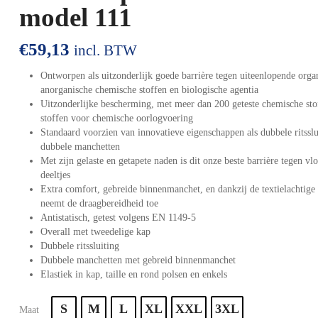
model 111
€
59,13
incl. BTW
Ontworpen als uitzonderlijk goede barrière tegen uiteenlopende orga
anorganische chemische stoffen en biologische agentia
Uitzonderlijke bescherming, met meer dan 200 geteste chemische stof
stoffen voor chemische oorlogvoering
Standaard voorzien van innovatieve eigenschappen als dubbele ritsslu
dubbele manchetten
Met zijn gelaste en getapete naden is dit onze beste barrière tegen vl
deeltjes
Extra comfort, gebreide binnenmanchet, en dankzij de textielachtige
neemt de draagbereidheid toe
Antistatisch, getest volgens EN 1149-5
Overall met tweedelige kap
Dubbele ritssluiting
Dubbele manchetten met gebreid binnenmanchet
Elastiek in kap, taille en rond polsen en enkels
S
M
L
XL
XXL
3XL
Maat