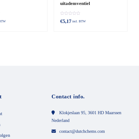
uitademventiel
B
€
5,17
 BTW
incl. BTW
e
o
o
r
d
e
e
l
d
m
e
t
0
v
a
n
t
Contact info.
d
e
5
Klokjeslaan 95, 3601 HD Maarssen
t
Nederland
n
contact@dutchchems.com
volgen