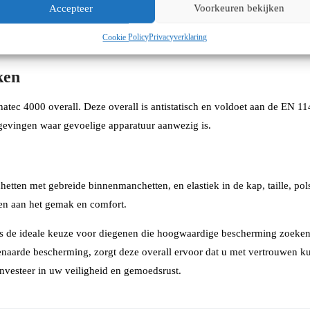
Accepteer
Voorkeuren bekijken
j beschermende kleding. De Ansell Alphatec 4000 overall biedt extra c
Cookie Policy
Privacyverklaring
l kunt werken, zelfs tijdens langdurige shifts, terwijl de draagbereidhei
ken
lphatec 4000 overall. Deze overall is antistatisch en voldoet aan de EN
omgevingen waar gevoelige apparatuur aanwezig is.
etten met gebreide binnenmanchetten, en elastiek in de kap, taille, pol
en aan het gemak en comfort.
 is de ideale keuze voor diegenen die hoogwaardige bescherming zoeken 
aarde bescherming, zorgt deze overall ervoor dat u met vertrouwen ku
investeer in uw veiligheid en gemoedsrust.