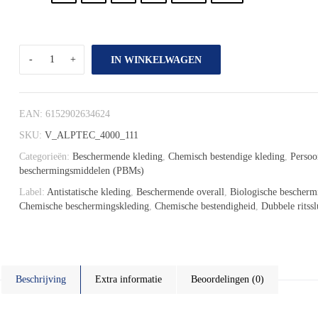
IN WINKELWAGEN
EAN:
6152902634624
SKU:
V_ALPTEC_4000_111
Categorieën:
Beschermende kleding
,
Chemisch bestendige kleding
,
Persoo
beschermingsmiddelen (PBMs)
Label:
Antistatische kleding
,
Beschermende overall
,
Biologische bescherm
Chemische beschermingskleding
,
Chemische bestendigheid
,
Dubbele ritssl
Beschrijving
Extra informatie
Beoordelingen (0)