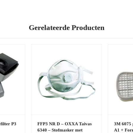
Gerelateerde Producten
ilter P3
FFP3 NR D – OXXA Taivas
3M 6075 g
6340 – Stofmasker met
A1 + For