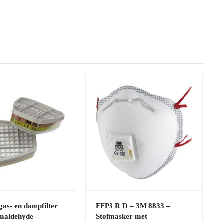
as- en dampfilter
FFP3 R D – 3M 8833 –
maldehyde
Stofmasker met