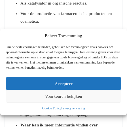
Als katalysator in organische reacties.
Voor de productie van farmaceutische producten en
cosmetica.
In legeringen voor specifieke industriële
Beheer Toestemming
toepassingen.
Om de beste ervaringen te bieden, gebruiken we technologieën zoals cookies om
VAAK GESTELDE
apparaatinformatie op te slaan en/of toegang te krijgen. Toestemming geven voor deze
technologieën stelt ons in staat gegevens zoals browsegedrag of unieke ID's op deze
VRAGEN
site te verwerken. Het niet instemmen of intrekken van toestemming kan bepaalde
kenmerken en functies nadelig beïnvloeden.
Hoe sla ik Bismuth brokken veilig op?
Bismuth
dient op een droge, koele plaats bewaard te worden,
Accepteer
beschermd tegen direct zonlicht en vocht.
Voorkeuren bekijken
Is Bismuth giftig?
Bismuth staat bekend als een van
de veiligere zware metalen, maar voorzichtigheid is
Cookie Policy
Privacyverklaring
altijd geboden bij hantering en opslag.
Waar kan ik meer informatie vinden over