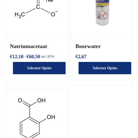
Natriumacetaat
Boorwater
€
12,10
€
60,50
€
2,67
-
incl. BTW
Selecteer Opties
Selecteer Opties