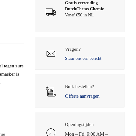
Gratis verzending
DutchChems Chemie
Vanaf €50 in NL
Vragen?
Stuur ons een bericht
l tegen zure
smasker is
.
Bulk bestellen?
Offerte aanvragen
Openingstijden
Mon – Fri: 9:00 AM –
ije