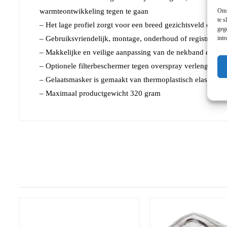
Om 
warmteontwikkeling tegen te gaan
te s
– Het lage profiel zorgt voor een breed gezichtsveld en c
geg
int
– Gebruiksvriendelijk, montage, onderhoud of registratie zi
– Makkelijke en veilige aanpassing van de nekband en het
– Optionele filterbeschermer tegen overspray verlengt de le
– Gelaatsmasker is gemaakt van thermoplastisch elastomee
– Maximaal productgewicht 320 gram