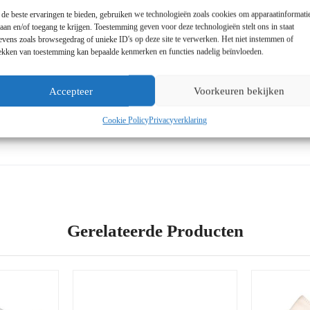
de beste ervaringen te bieden, gebruiken we technologieën zoals cookies om apparaatinformati
laan en/of toegang te krijgen. Toestemming geven voor deze technologieën stelt ons in staat
ompatibiliteit met 3M oogbeschermers
evens zoals browsegedrag of unieke ID's op deze site te verwerken. Het niet instemmen of
rekken van toestemming kan bepaalde kenmerken en functies nadelig beïnvloeden.
jn niet nodig
 hoofdharnas
vensduur van de stoffilter tijdens het verfspuiten
Accepteer
Voorkeuren bekijken
r
Cookie Policy
Privacyverklaring
Gerelateerde Producten