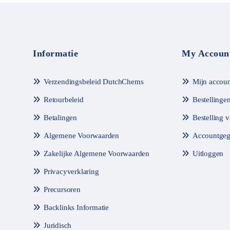
m
m
e
e
t
t
0
0
v
v
a
a
n
n
Informatie
My Accoun
d
d
e
e
5
5
Verzendingsbeleid DutchChems
Mijn accoun
Retourbeleid
Bestellinge
Betalingen
Bestelling 
Algemene Voorwaarden
Accountgeg
Zakelijke Algemene Voorwaarden
Uitloggen
Privacyverklaring
Precursoren
Backlinks Informatie
Juridisch