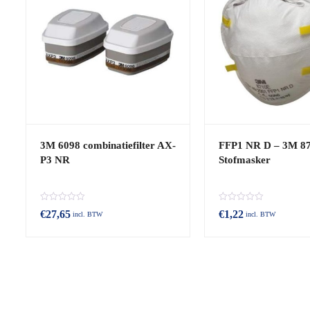
3M 6098 combinatiefilter AX-
FFP1 NR D – 3M 87
P3 NR
Stofmasker
B
B
€
27,65
€
1,22
incl. BTW
incl. BTW
e
e
o
o
o
o
r
r
d
d
e
e
e
e
l
l
d
d