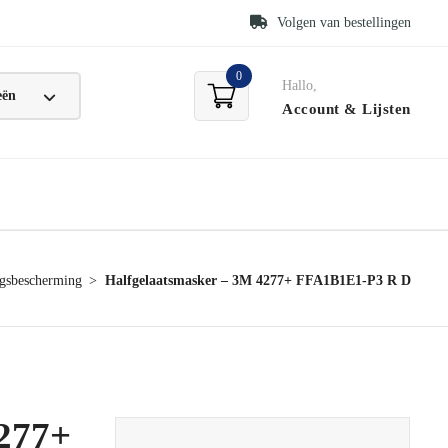
Volgen van bestellingen
0
Hallo,
Account
& Lijsten
gsbescherming
Halfgelaatsmasker – 3M 4277+ FFA1B1E1-P3 R D
4277+