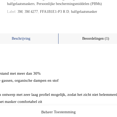
halfgelaatsmaskers
,
Persoonlijke beschermingsmiddelen (PBMs)
Label:
3M
,
3M 4277
,
FFA1B1E1-P3 R D
,
halfgelaatsmasker
Beschrijving
Beoordelingen (1)
rstand met meer dan 30%
e gassen, organische dampen en stof
en ontwerp met zeer laag profiel mogelijk, zodat het zicht niet belemmer
het masker comfortabel zit
tijdens langere gebruiksduur
Beheer Toestemming
 koolstoffilters om de ademweerstand te verlagen, aangevuld met een p