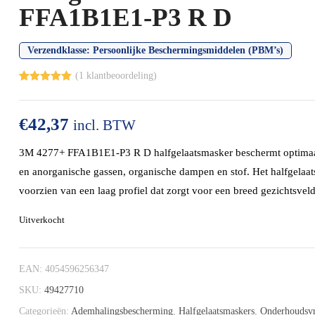
FFA1B1E1-P3 R D
Verzendklasse:
Persoonlijke Beschermingsmiddelen (PBM’s)
(
1
klantbeoordeling)
Gewaardeerd
1
5.00
op 5
gebaseerd
€
42,37
op
klant
incl. BTW
waardering
3M 4277+ FFA1B1E1-P3 R D halfgelaatsmasker beschermt optimaa
en anorganische gassen, organische dampen en stof. Het halfgelaat
voorzien van een laag profiel dat zorgt voor een breed gezichtsveld
Uitverkocht
EAN:
4054596256347
SKU:
49427710
Categorieën:
Ademhalingsbescherming
,
Halfgelaatsmaskers
,
Onderhoudsvr