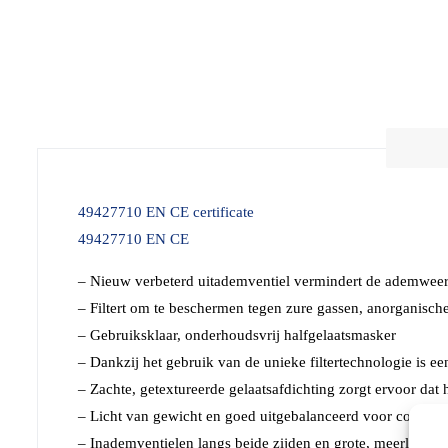
49427710 EN CE certificate
49427710 EN CE
– Nieuw verbeterd uitademventiel vermindert de ademwee
– Filtert om te beschermen tegen zure gassen, anorganisch
– Gebruiksklaar, onderhoudsvrij halfgelaatsmasker
– Dankzij het gebruik van de unieke filtertechnologie is e
– Zachte, getextureerde gelaatsafdichting zorgt ervoor dat 
– Licht van gewicht en goed uitgebalanceerd voor comfort 
– Inademventielen langs beide zijden en grote, meerlagige