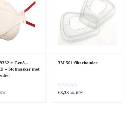
9332 + Gen3 –
3M 501 filterhouder
D – Stofmasker met
ntiel
B
€
3,33
 BTW
incl. BTW
e
o
o
r
d
e
e
l
d