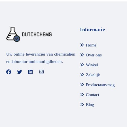
m
m
e
e
t
t
0
0
v
v
a
a
n
n
Informatie
d
d
e
e
5
5
Home
Uw online leverancier van chemicaliën
Over ons
en laboratoriumbenodigdheden.
Winkel
Zakelijk
Productaanvraag
Contact
Blog