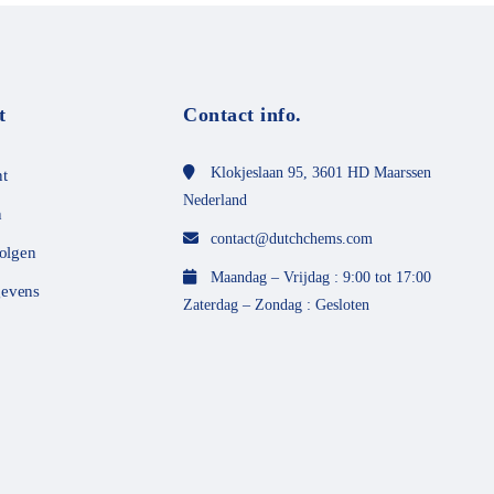
m
e
t
0
v
a
n
t
Contact info.
d
e
5
Klokjeslaan 95, 3601 HD Maarssen
t
Nederland
n
contact@dutchchems.com
volgen
Maandag – Vrijdag : 9:00 tot 17:00
evens
Zaterdag – Zondag : Gesloten