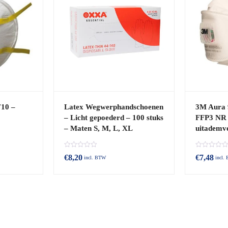
10 –
Latex Wegwerphandschoenen
3M Aura 
– Licht gepoederd – 100 stuks
FFP3 NR 
– Maten S, M, L, XL
uitademve
B
B
€
8,20
€
7,48
incl. BTW
incl.
e
e
o
o
o
o
r
r
d
d
e
e
e
e
l
l
d
d