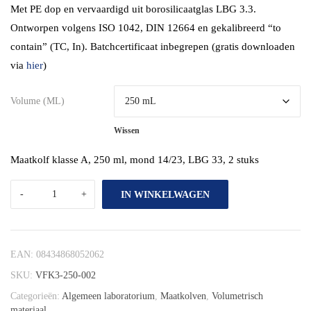
Met PE dop en vervaardigd uit borosilicaatglas LBG 3.3.
Ontworpen volgens ISO 1042, DIN 12664 en gekalibreerd “to
contain” (TC, In). Batchcertificaat inbegrepen (gratis downloaden
via
hier
)
Volume (mL)
Wissen
Maatkolf klasse A, 250 ml, mond 14/23, LBG 33, 2 stuks
IN WINKELWAGEN
EAN:
08434868052062
SKU:
VFK3-250-002
Categorieën:
Algemeen laboratorium
,
Maatkolven
,
Volumetrisch
materiaal