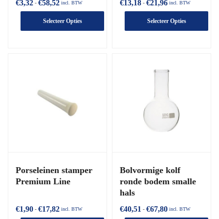
€
3,32
€
58,52
€
13,18
€
21,96
-
-
incl. BTW
incl. BTW
Selecteer Opties
Selecteer Opties
Porseleinen stamper
Bolvormige kolf
Premium Line
ronde bodem smalle
hals
€
1,90
€
17,82
€
40,51
€
67,80
-
-
incl. BTW
incl. BTW