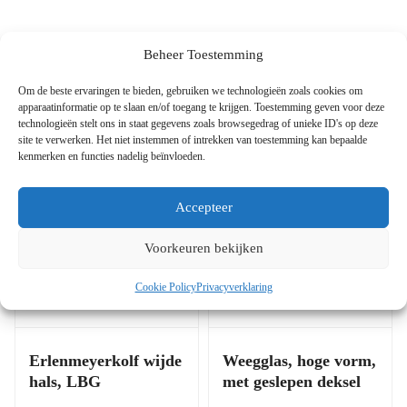
Beheer Toestemming
Gerelateerde Producten
Om de beste ervaringen te bieden, gebruiken we technologieën zoals cookies om
apparaatinformatie op te slaan en/of toegang te krijgen. Toestemming geven voor deze
technologieën stelt ons in staat gegevens zoals browsegedrag of unieke ID's op deze
site te verwerken. Het niet instemmen of intrekken van toestemming kan bepaalde
kenmerken en functies nadelig beïnvloeden.
Accepteer
Voorkeuren bekijken
Cookie Policy
Privacyverklaring
Erlenmeyerkolf wijde
Weegglas, hoge vorm,
hals, LBG
met geslepen deksel