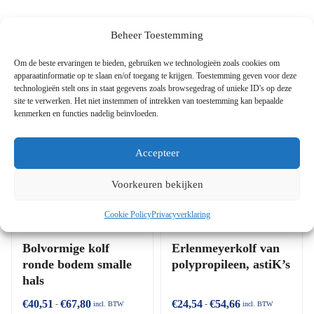
Gerelateerde Producten
Beheer Toestemming
Om de beste ervaringen te bieden, gebruiken we technologieën zoals cookies om
apparaatinformatie op te slaan en/of toegang te krijgen. Toestemming geven voor deze
technologieën stelt ons in staat gegevens zoals browsegedrag of unieke ID's op deze
site te verwerken. Het niet instemmen of intrekken van toestemming kan bepaalde
kenmerken en functies nadelig beïnvloeden.
Accepteer
Voorkeuren bekijken
Cookie Policy
Privacyverklaring
Bolvormige kolf
Erlenmeyerkolf van
ronde bodem smalle
polypropileen, astiK’s
hals
€
40,51
€
67,80
€
24,54
€
54,66
-
-
incl. BTW
incl. BTW