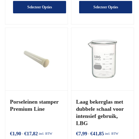
Selecteer Opties
Selecteer Opties
Porseleinen stamper
Laag bekerglas met
Premium Line
dubbele schaal voor
intensief gebruik,
LBG
€
1,90
€
17,82
€
7,99
€
41,85
-
-
incl. BTW
incl. BTW