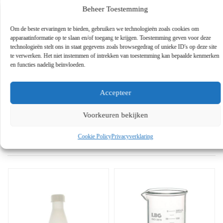
kunststof bindingen die valentiebindingen
Beheer Toestemming
vertegenwoordigen. De gevormde structuren
vertegenwoordigen moleculen of verbindingen.
Om de beste ervaringen te bieden, gebruiken we technologieën zoals cookies om
apparaatinformatie op te slaan en/of toegang te krijgen. Toestemming geven voor deze
Raadpleeg het gedetailleerde technische
technologieën stelt ons in staat gegevens zoals browsegedrag of unieke ID's op deze site
productinformatieblad van dit product op onze website
te verwerken. Het niet instemmen of intrekken van toestemming kan bepaalde kenmerken
en functies nadelig beïnvloeden.
www.labbox.com
Accepteer
Voorkeuren bekijken
Gerelateerde Producten
Cookie Policy
Privacyverklaring