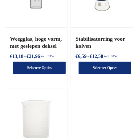
Weegglas, hoge vorm,
Stabilisatorring voor
met geslepen deksel
kolven
€
13,18
€
21,96
€
6,59
€
12,58
-
-
incl. BTW
incl. BTW
Selecteer Opties
Selecteer Opties