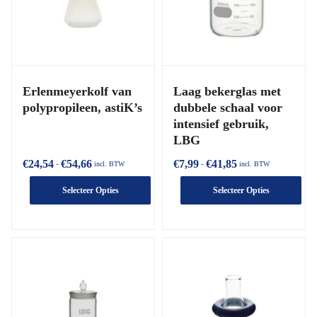
Erlenmeyerkolf van
Laag bekerglas met
polypropileen, astiK’s
dubbele schaal voor
intensief gebruik,
LBG
€
24,54
€
54,66
€
7,99
€
41,85
-
-
incl. BTW
incl. BTW
Selecteer Opties
Selecteer Opties