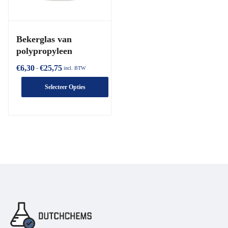
Bekerglas van
polypropyleen
€
6,30
€
25,75
-
incl. BTW
Selecteer Opties