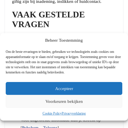
giftig zijn bij inademing, inslikken of huidcontact.
VAAK GESTELDE
VRAGEN
Is Tolueen gevaarlijk?
Beheer Toestemming
Ja, bij langdurige blootstelling of in grote
Om de beste ervaringen te bieden, gebruiken we technologieën zoals cookies om
hoeveelheden kan het schadelijk zijn. Altijd in een
apparaatinformatie op te slaan en/of toegang te krijgen. Toestemming geven voor deze
goed geventileerde ruimte gebruiken en contact
technologieën stelt ons in staat gegevens zoals browsegedrag of unieke ID's op deze
site te verwerken. Het niet instemmen of intrekken van toestemming kan bepaalde
vermijden.
kenmerken en functies nadelig beïnvloeden.
Kan ik Tolueen mengen met andere stoffen?
Hoewel tolueen mengbaar is met veel stoffen, is het
Accepteer
belangrijk om vooraf de compatibiliteit met andere
Voorkeuren bekijken
stoffen te controleren.
Waar vind ik meer informatie over Tolueen?
Cookie Policy
Privacyverklaring
Voor uitgebreide informatie kun je terecht op
[
Pubchem – Toluene
].