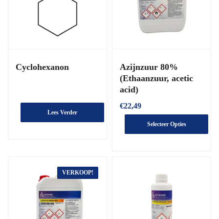
Cyclohexanon
Azijnzuur 80%
(Ethaanzuur, acetic
acid)
€
22,49
Lees Verder
Selecteer Opties
VERKOOP!