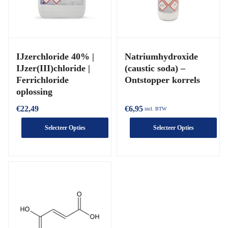
IJzerchloride 40% |
Natriumhydroxide
IJzer(III)chloride |
(caustic soda) –
Ferrichloride
Ontstopper korrels
oplossing
€
22,49
€
6,95
incl. BTW
Selecteer Opties
Selecteer Opties