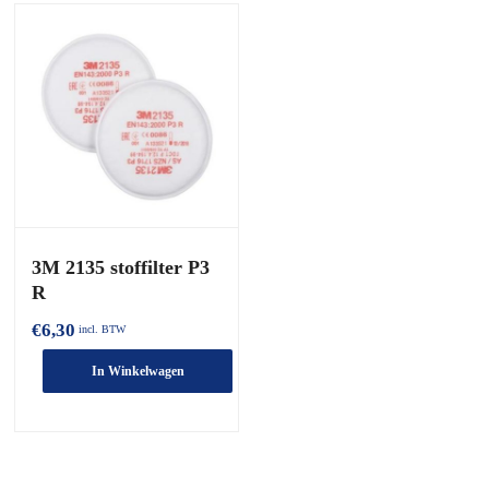
3M 2135 stoffilter P3
R
€
6,30
incl. BTW
In Winkelwagen