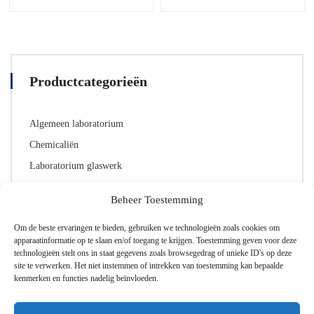
product
heeft
meerdere
varianten.
De
Productcategorieën
opties
kunnen
worden
Algemeen laboratorium
gekozen
op
Chemicaliën
de
Laboratorium glaswerk
productpagina
Lab Toebehoren
Beheer Toestemming
Persoonlijke beschermingsmiddelen (PBMs)
Om de beste ervaringen te bieden, gebruiken we technologieën zoals cookies om
apparaatinformatie op te slaan en/of toegang te krijgen. Toestemming geven voor deze
technologieën stelt ons in staat gegevens zoals browsegedrag of unieke ID's op deze
site te verwerken. Het niet instemmen of intrekken van toestemming kan bepaalde
Normering
kenmerken en functies nadelig beïnvloeden.
EN 455
(1)