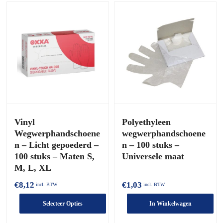
Vinyl
Polyethyleen
Wegwerphandschoene
wegwerphandschoene
n – Licht gepoederd –
n – 100 stuks –
100 stuks – Maten S,
Universele maat
M, L, XL
€
8,12
€
1,03
incl. BTW
incl. BTW
Selecteer Opties
In Winkelwagen
Dit