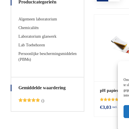
Productcategorieën
Algemeen laboratorium
Chemicaliën
Laboratorium glaswerk
Lab Toebehoren
Persoonlijke beschermingsmiddelen
(PBMs)
Om 
te s
Gemiddelde waardering
geg
pH papier
int
()
Beoordeeld
Beoordeeld
€
3,03
incl. BTW
met
met
5
van
5.00
de 5
van de 5