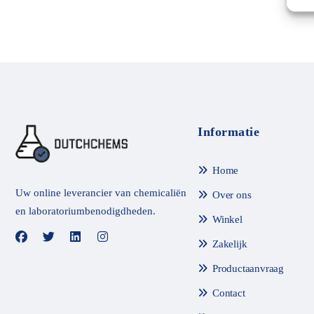
d
e
e
l
d
m
e
t
0
v
a
n
Informatie
d
e
5
Home
Uw online leverancier van chemicaliën
Over ons
en laboratoriumbenodigdheden.
Winkel
Zakelijk
Productaanvraag
Contact