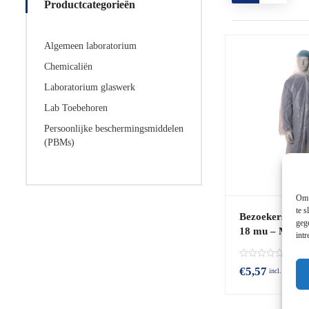
Productcategorieën
Algemeen laboratorium
Chemicaliën
Laboratorium glaswerk
Lab Toebehoren
Persoonlijke beschermingsmiddelen
(PBMs)
Om 
te s
Bezoekersjas p
geg
18 mu – Majest
int
B
€
5,57
incl. BTW
e
o
o
r