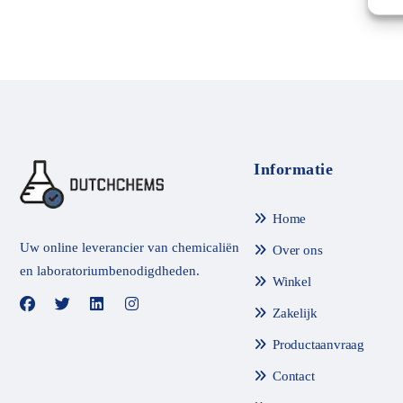
d
e
e
l
d
m
e
t
0
v
a
n
Informatie
d
e
5
Home
Uw online leverancier van chemicaliën
Over ons
en laboratoriumbenodigdheden.
Winkel
Zakelijk
Productaanvraag
Contact