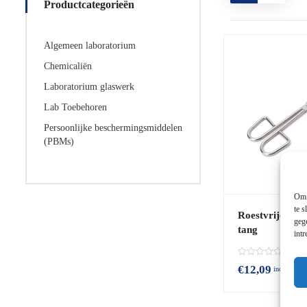
Productcategorieën
Algemeen laboratorium
Chemicaliën
Laboratorium glaswerk
Lab Toebehoren
Persoonlijke beschermingsmiddelen
(PBMs)
Om 
te s
Roestvrije lab
geg
tang
int
B
€
12,09
incl. BTW
e
o
o
r