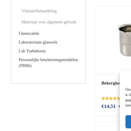
o
r
d
Vloeistofbehandeling
e
e
Materiaal voor algemeen gebruik
l
d
m
Chemicaliën
e
t
Laboratorium glaswerk
0
v
Lab Toebehoren
a
n
Persoonlijke beschermingsmiddelen
d
(PBMs)
e
5
Bekerglas van r
Om 
te s
geg
Beoordeeld
int
€
14,51
€
60,0
-
met
5.00
van de 5