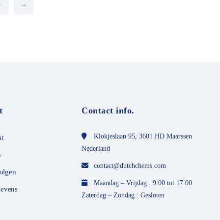
5
→
d
m
e
t
0
v
a
n
d
e
5
t
Contact info.
Klokjeslaan 95, 3601 HD Maarssen
t
Nederland
n
contact@dutchchems.com
volgen
Maandag – Vrijdag : 9:00 tot 17:00
evens
Zaterdag – Zondag : Gesloten