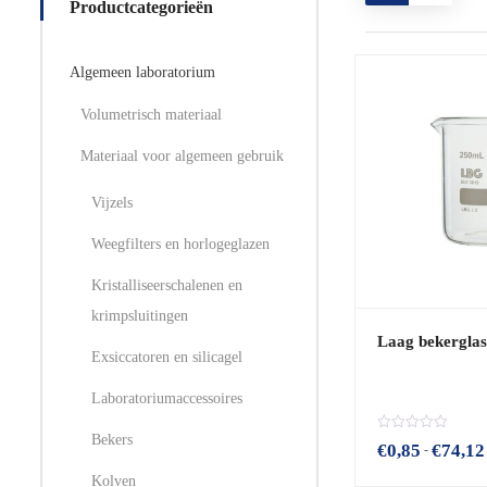
Productcategorieën
Algemeen laboratorium
Volumetrisch materiaal
Materiaal voor algemeen gebruik
Vijzels
Weegfilters en horlogeglazen
Kristalliseerschalenen en
krimpsluitingen
Laag bekergla
Exsiccatoren en silicagel
Laboratoriumaccessoires
Bekers
B
€
0,85
€
74,12
-
e
o
Kolven