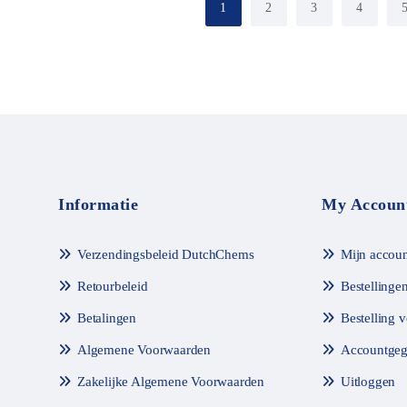
1
2
3
4
d
d
m
m
e
e
t
t
0
0
v
v
a
a
n
n
d
d
e
e
5
5
Informatie
My Accoun
Verzendingsbeleid DutchChems
Mijn accoun
Retourbeleid
Bestellinge
Betalingen
Bestelling 
Algemene Voorwaarden
Accountgeg
Zakelijke Algemene Voorwaarden
Uitloggen