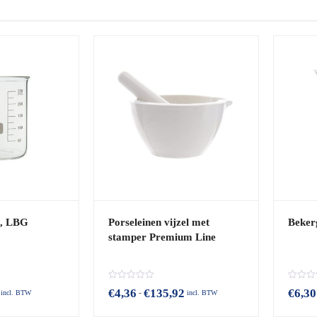
op
populariteit
s, LBG
Porseleinen vijzel met
Beker
stamper Premium Line
B
B
Prijsklasse:
Prijsklasse:
€
4,36
€
135,92
€
6,30
-
incl. BTW
incl. BTW
e
e
€0,85
€4,36
o
o