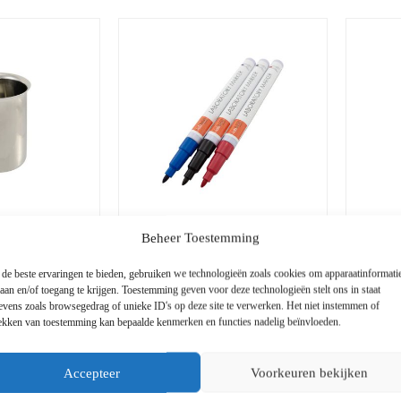
o
o
tot
tot
r
r
€74,12
€135,92
d
d
e
e
e
e
l
l
d
d
m
m
e
e
t
t
0
0
v
v
a
a
n
n
d
d
e
e
5
5
Beheer Toestemming
oestvrij staal
Set laboratoriummarkers
Weegg
geslep
de beste ervaringen te bieden, gebruiken we technologieën zoals cookies om apparaatinformati
laan en/of toegang te krijgen. Toestemming geven voor deze technologieën stelt ons in staat
evens zoals browsegedrag of unieke ID's op deze site te verwerken. Het niet instemmen of
B
B
rekken van toestemming kan bepaalde kenmerken en functies nadelig beïnvloeden.
Prijsklasse:
2
€
6,38
€
14,2
incl. BTW
incl. BTW
e
e
€14,51
o
o
o
o
tot
r
r
Accepteer
Voorkeuren bekijken
€60,02
d
d
e
e