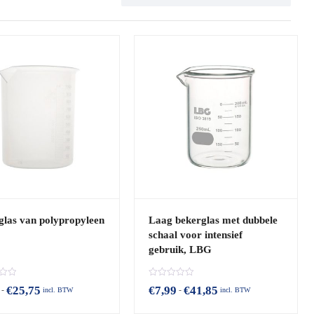
glas van polypropyleen
Laag bekerglas met dubbele
schaal voor intensief
gebruik, LBG
B
Prijsklasse:
Prijsklasse:
€
25,75
€
7,99
€
41,85
-
-
incl. BTW
incl. BTW
e
€6,30
€7,99
o