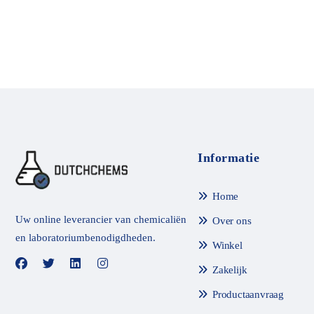
d
m
e
t
0
v
a
n
d
e
5
Informatie
Home
Uw online leverancier van chemicaliën
Over ons
en laboratoriumbenodigdheden.
Winkel
Zakelijk
Productaanvraag