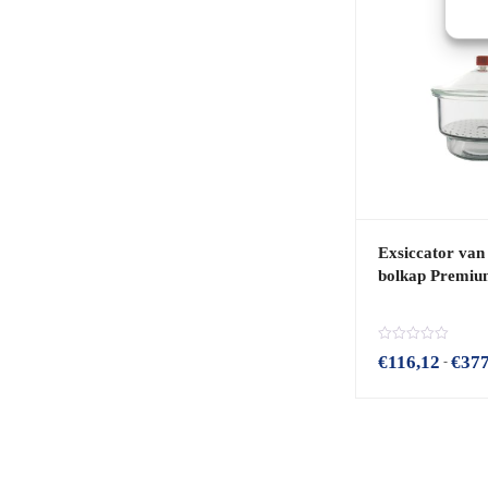
Exsiccator van
bolkap Premiu
B
€
116,12
€
377
-
e
o
o
r
d
e
e
l