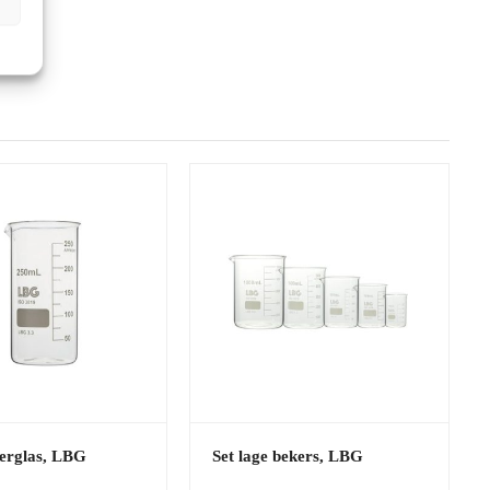
erglas, LBG
Set lage bekers, LBG