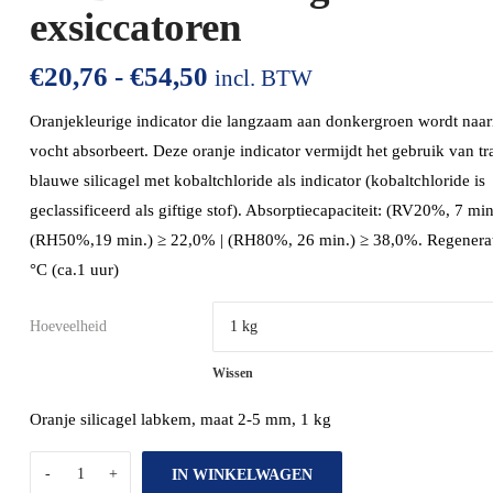
exsiccatoren
€
20,76
-
€
54,50
incl. BTW
Oranjekleurige indicator die langzaam aan donkergroen wordt naar
vocht absorbeert. Deze oranje indicator vermijdt het gebruik van tr
blauwe silicagel met kobaltchloride als indicator (kobaltchloride is
geclassificeerd als giftige stof). Absorptiecapaciteit: (RV20%, 7 mi
(RH50%,19 min.) ≥ 22,0% | (RH80%, 26 min.) ≥ 38,0%. Regenerat
°C (ca.1 uur)
Hoeveelheid
Wissen
Oranje silicagel labkem, maat 2-5 mm, 1 kg
IN WINKELWAGEN