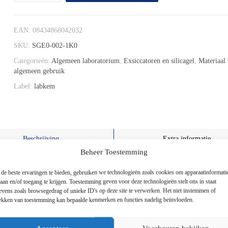
EAN:
08434868042032
SKU:
SGE0-002-1K0
Categorieën:
Algemeen laboratorium
,
Exsiccatoren en silicagel
,
Materiaal
algemeen gebruik
Label:
labkem
Beschrijving
Extra informatie
Beheer Toestemming
t naarmate het vocht absorbeert. Deze oranje indicator vermijdt het ge
de beste ervaringen te bieden, gebruiken we technologieën zoals cookies om apparaatinformati
laan en/of toegang te krijgen. Toestemming geven voor deze technologieën stelt ons in staat
ge stof). Absorptiecapaciteit: (RV20%, 7 min) ≥ 9,0% | (RH50%,19 min.)
evens zoals browsegedrag of unieke ID's op deze site te verwerken. Het niet instemmen of
rekken van toestemming kan bepaalde kenmerken en functies nadelig beïnvloeden.