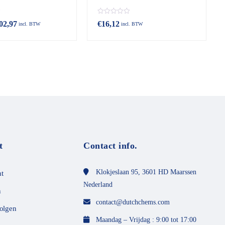
B
02,97
€
16,12
incl. BTW
incl. BTW
e
o
o
r
d
e
e
l
d
m
e
t
0
v
a
n
t
Contact info.
d
e
5
Klokjeslaan 95, 3601 HD Maarssen
t
Nederland
n
contact@dutchchems.com
volgen
Maandag – Vrijdag : 9:00 tot 17:00