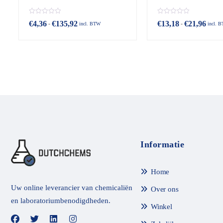
B
B
€
4,36
€
135,92
€
13,18
€
21,96
-
-
incl. BTW
incl. 
e
e
o
o
o
o
r
r
d
d
e
e
e
e
l
l
d
d
m
m
e
e
t
t
0
0
v
v
a
a
n
n
Informatie
d
d
e
e
5
5
Home
Uw online leverancier van chemicaliën
Over ons
en laboratoriumbenodigdheden.
Winkel