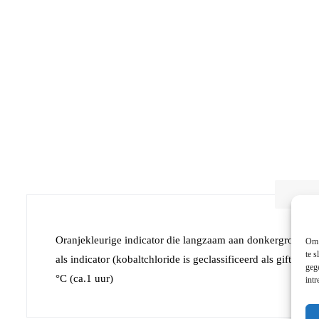
Oranjekleurige indicator die langzaam aan donkergroen word
Om 
te s
als indicator (kobaltchloride is geclassificeerd als gifti
geg
°C (ca.1 uur)
int