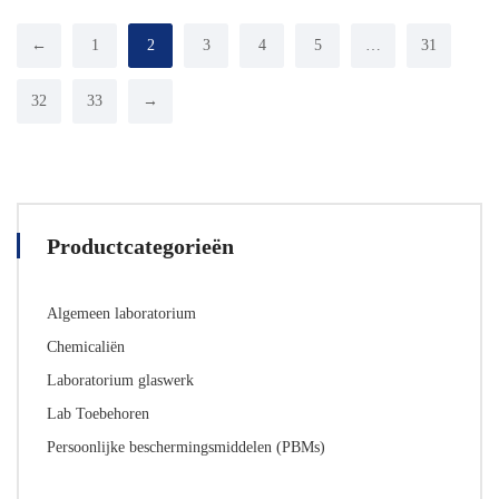
varianten.
varianten.
De
De
←
1
2
3
4
5
…
31
opties
opties
kunnen
kunnen
32
33
→
worden
worden
gekozen
gekozen
op
op
de
de
productpagina
productpagina
Productcategorieën
Algemeen laboratorium
Chemicaliën
Laboratorium glaswerk
Lab Toebehoren
Persoonlijke beschermingsmiddelen (PBMs)