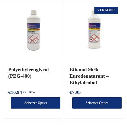
VERKOOP!
Polyethyleenglycol
Ethanol 96%
(PEG-400)
Eurodenaturant –
Ethylalcohol
€
16,94
€
7,95
incl. BTW
Selecteer Opties
Selecteer Opties
Dit
Dit
product
product
heeft
heeft