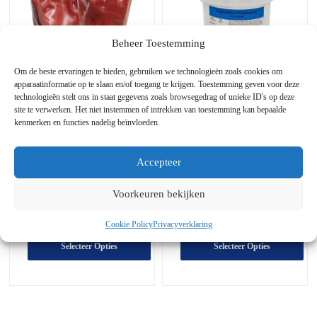
opties
opties
kunnen
kunnen
worden
worden
Beheer Toestemming
gekozen
gekozen
op
op
Om de beste ervaringen te bieden, gebruiken we technologieën zoals cookies om
de
de
apparaatinformatie op te slaan en/of toegang te krijgen. Toestemming geven voor deze
productpagina
productpagina
technologieën stelt ons in staat gegevens zoals browsegedrag of unieke ID's op deze
site te verwerken. Het niet instemmen of intrekken van toestemming kan bepaalde
Rode PVC
Kopersulfaat
kenmerken en functies nadelig beïnvloeden.
Handschoenen:
pentahydraat
Oliebestendige en
beschermende
Accepteer
werkhandschoenen in
verschillende lengtes
Voorkeuren bekijken
Prijsklasse:
Oorspronkelijke
De
€
1,97
€
3,32
-
€
9,95
incl. BTW
incl. BTW
Cookie Policy
Privacyverklaring
€1,97
prijs
huidige
tot
was:
prijs
Selecteer Opties
Selecteer Opties
€3,32
€10,95.
is:
€9,95.
Dit
Dit
product
product
heeft
heeft
meerdere
meerdere