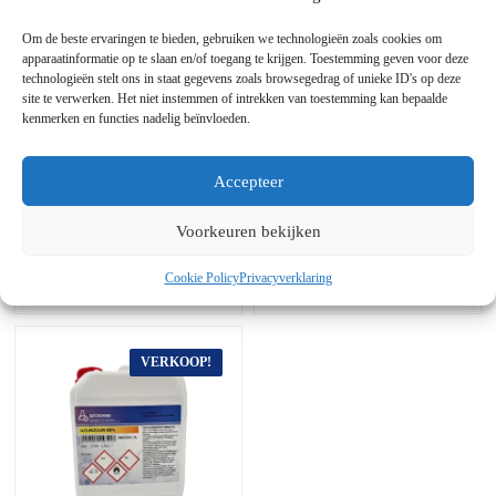
worden
worden
gekozen
gekozen
Om de beste ervaringen te bieden, gebruiken we technologieën zoals cookies om
op
op
apparaatinformatie op te slaan en/of toegang te krijgen. Toestemming geven voor deze
de
de
technologieën stelt ons in staat gegevens zoals browsegedrag of unieke ID's op deze
productpagina
productpagina
site te verwerken. Het niet instemmen of intrekken van toestemming kan bepaalde
kenmerken en functies nadelig beïnvloeden.
Ethanol 96%
Waterstofperoxide
Eurodenaturant –
12%
Ethylalcohol
Accepteer
€
7,95
€
6,95
Voorkeuren bekijken
Selecteer Opties
Selecteer Opties
Cookie Policy
Privacyverklaring
Dit
Dit
product
product
heeft
heeft
meerdere
meerdere
VERKOOP!
varianten.
varianten.
De
De
opties
opties
kunnen
kunnen
worden
worden
gekozen
gekozen