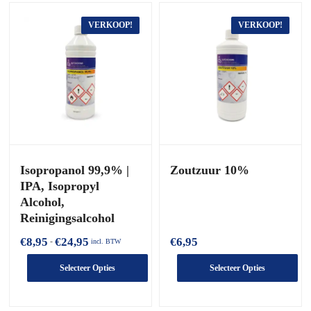
VERKOOP!
VERKOOP!
Isopropanol 99,9% |
Zoutzuur 10%
IPA, Isopropyl
Alcohol,
Reinigingsalcohol
Prijsklasse:
€
8,95
€
24,95
€
6,95
-
incl. BTW
€8,95
tot
Selecteer Opties
Selecteer Opties
€24,95
Dit
Dit
product
product