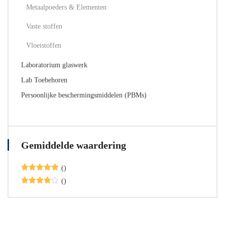
Metaalpoeders & Elementen
Vaste stoffen
Vloeistoffen
Laboratorium glaswerk
Lab Toebehoren
Persoonlijke beschermingsmiddelen (PBMs)
Gemiddelde waardering
()
Beoordeeld
()
met
5
van
Beoordeel
de 5
d met
4
van de 5