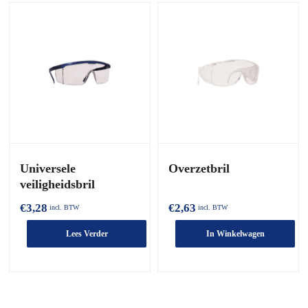
Universele
Overzetbril
veiligheidsbril
€
3,28
€
2,63
incl. BTW
incl. BTW
Lees Verder
In Winkelwagen