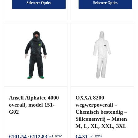
tot
tot
Selecteer Opties
Selecteer Opties
€4,19
€45,15
Dit
Dit
product
product
heeft
heeft
meerdere
meerdere
varianten.
varianten.
De
De
opties
opties
kunnen
kunnen
worden
worden
gekozen
gekozen
op
op
de
de
productpagina
productpagina
Ansell Alphatec 4000
OXXA 8200
overall, model 151-
wegwerpoverall –
G02
Chemisch bestendig –
Siliconenvrij – Maten
M, L, XL, XXL, 3XL
Prijsklasse:
€
101,54
€
112,83
€
4,31
-
incl. BTW
incl. BTW