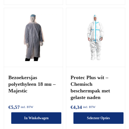
product
product
heeft
heeft
meerdere
meerdere
varianten.
varianten.
De
De
opties
opties
kunnen
kunnen
worden
worden
gekozen
gekozen
op
op
de
de
productpagina
productpagina
Bezoekersjas
Protec Plus wit –
polyethyleen 18 mu –
Chemisch
Majestic
beschermpak met
gelaste naden
€
5,57
€
4,34
incl. BTW
incl. BTW
In Winkelwagen
Selecteer Opties