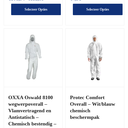
€101,54
tot
Selecteer Opties
Selecteer Opties
€112,83
Dit
Dit
product
product
heeft
heeft
meerdere
meerdere
varianten.
varianten.
De
De
opties
opties
kunnen
kunnen
worden
worden
gekozen
gekozen
op
op
de
de
productpagina
productpagina
OXXA Oswald 8100
Protec Comfort
wegwerpoverall –
Overall – Wit/blauw
Vlamvertragend en
chemisch
Antistatisch –
beschermpak
Chemisch bestendig –