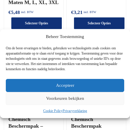
Maten M, L, XL, 3XL
€
5,48
€
3,21
incl. BTW
incl. BTW
Selecteer Opties
Selecteer Opties
Dit
Dit
Beheer Toestemming
product
product
heeft
heeft
Om de beste ervaringen te bieden, gebruiken we technologieën zoals cookies om
meerdere
meerdere
apparaatinformatie op te slaan en/of toegang te krijgen. Toestemming geven voor deze
varianten.
varianten.
technologieën stelt ons in staat gegevens zoals browsegedrag of unieke ID's op deze
De
De
site te verwerken. Het niet instemmen of intrekken van toestemming kan bepaalde
kenmerken en functies nadelig beïnvloeden.
opties
opties
kunnen
kunnen
worden
worden
Accepteer
gekozen
gekozen
op
op
de
Voorkeuren bekijken
de
productpagina
productpagina
Cookie Policy
Privacyverklaring
PROTEC Classic
ProChem I CLF A B
Chemisch
Chemisch
Beschermpak –
Beschermpak