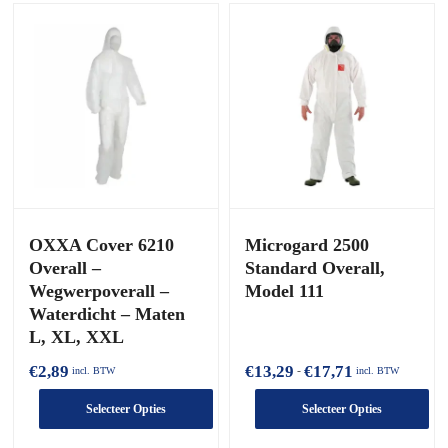
OXXA Cover 6210
Microgard 2500
Overall –
Standard Overall,
Wegwerpoverall –
Model 111
Waterdicht – Maten
L, XL, XXL
Prijsklasse:
€
2,89
€
13,29
€
17,71
-
incl. BTW
incl. BTW
€13,29
tot
Selecteer Opties
Selecteer Opties
€17,71
Dit
Dit