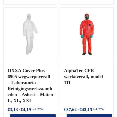
Dit
product
heeft
meerdere
varianten.
De
opties
kunnen
worden
gekozen
op
de
productpagina
OXXA Cover Plus
AlphaTec CFR
6905 wegwerpoverall
werkoverall, model
– Laboratoria –
111
Reinigingswerkzaamh
eden – Asbest – Maten
L, XL, XXL
Prijsklasse:
Prijsklasse:
€
3,13
€
4,19
€
37,62
€
45,15
-
-
incl. BTW
incl. BTW
€3,13
€37,62