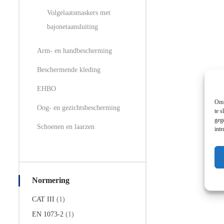
d
Volgelaatsmaskers met
e
e
bajonetaansluiting
l
d
m
Arm- en handbescherming
e
t
0
Beschermende kleding
v
a
n
EHBO
d
Om 
e
Oog- en gezichtsbescherming
te s
5
geg
Schoenen en laarzen
int
Normering
CAT III
(1)
EN 1073-2
(1)