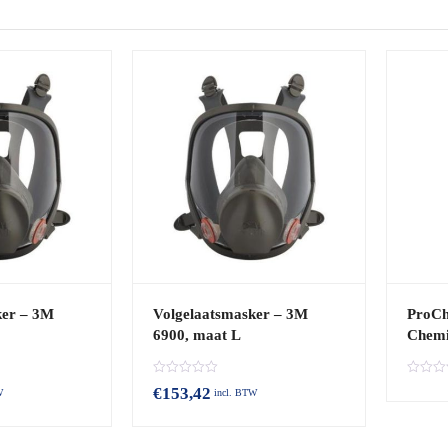
op
populariteit
ker – 3M
Volgelaatsmasker – 3M
ProCh
6900, maat L
Chemi
B
B
€
153,42
W
incl. BTW
e
e
o
o
o
o
r
r