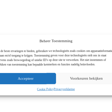
d
d
e
e
e
e
l
l
d
d
m
m
e
e
t
t
0
0
v
v
a
a
Beheer Toestemming
n
n
d
d
de beste ervaringen te bieden, gebruiken we technologieën zoals cookies om apparaatinformati
e
e
laan en/of toegang te krijgen. Toestemming geven voor deze technologieën stelt ons in staat
5
5
evens zoals browsegedrag of unieke ID's op deze site te verwerken. Het niet instemmen of
rekken van toestemming kan bepaalde kenmerken en functies nadelig beïnvloeden.
Accepteer
Voorkeuren bekijken
Cookie Policy
Privacyverklaring