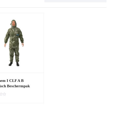
em I CLF A B
sch Beschermpak