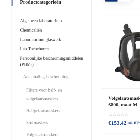
Productcategorieën
Algemeen laboratorium
Chemicaliën
Laboratorium glaswerk
Lab Toebehoren
Persoonlijke beschermingsmiddelen
(PBMs)
Ademhalingsbescherming
Filters voor half- en
Volgelaatsmas
volgelaatsmaskers
6800, maat M
Halfgelaatsmaskers
B
€
153,42
Stofmaskers
incl. BT
e
o
o
Volgelaatsmaskers
r