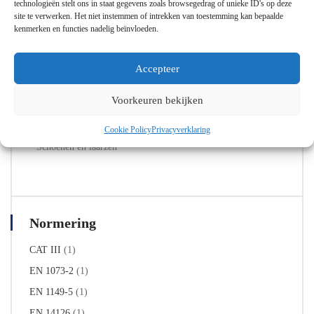
technologieën stelt ons in staat gegevens zoals browsegedrag of unieke ID's op deze
Volgelaatsmaskers met bajonetaansluiting
site te verwerken. Het niet instemmen of intrekken van toestemming kan bepaalde
kenmerken en functies nadelig beïnvloeden.
Arm- en handbescherming
Beschermende kleding
Accepteer
EHBO
Voorkeuren bekijken
Oog- en gezichtsbescherming
Cookie Policy
Privacyverklaring
Schoenen en laarzen
Normering
CAT III
(1)
EN 1073-2
(1)
EN 1149-5
(1)
EN 14126
(1)